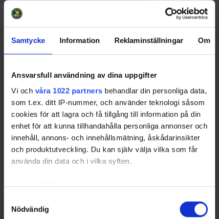
Samtycke
Information
Reklaminställningar
Om
Ansvarsfull användning av dina uppgifter
Vi och
våra 1022 partners
behandlar din personliga data,
som t.ex. ditt IP-nummer, och använder teknologi såsom
cookies för att lagra och få tillgång till information på din
enhet för att kunna tillhandahålla personliga annonser och
innehåll, annons- och innehållsmätning, åskådarinsikter
och produktutveckling. Du kan själv välja vilka som får
använda din data och i vilka syften.
Med din tillåtelse skulle vi även vilja:
Samla in information om din geografiska plats
Samtyckesval
Nödvändig
som kan ha en noggrannhet på upp till flera meter