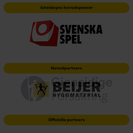
Ishockeyns huvudsponsor
Huvudpartners
Officiella partners