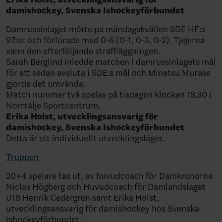
damishockey, Svenska Ishockeyförbundet
Damrussinlaget mötte på måndagskvällen SDE HF:s
97:or och förlorade med 0-6 (0-1, 0-3, 0-2). Tjejerna
vann den efterföljande straffläggningen.
Sarah Berglind inledde matchen i damrussinlagets mål
för att sedan avsluta i SDE:s mål och Minatsu Murase
gjorde det omvända.
Match nummer två spelas på tisdagen klockan 18.30 i
Norrtälje Sportcentrum.
Erika Holst, utvecklingsansvarig för
damishockey, Svenska Ishockeyförbundet
Detta är ett individuellt utvecklingsläger.
Truppen
20+4 spelare tas ut, av huvudcoach för Damkronorna
Niclas Högberg och Huvudcoach för Damlandslaget
U18 Henrik Cedergren samt Erika Holst,
utvecklingsansvarig för damishockey hos Svenska
Ishockeyförbundet.