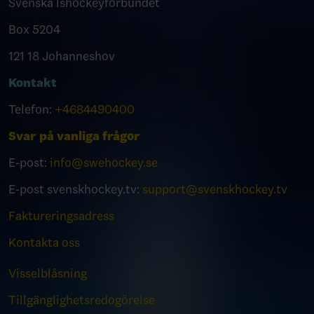
Svenska Ishockeyförbundet
Box 5204
121 18 Johanneshov
Kontakt
Telefon:
+4684490400
Svar på vanliga frågor
E-post:
info@swehockey.se
E-post svenskhockey.tv:
support@svenskhockey.tv
Faktureringsadress
Kontakta oss
Visselblåsning
Tillgänglighetsredogörelse