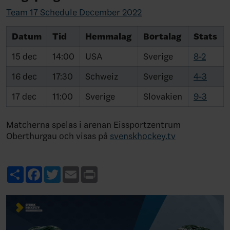
Team 17 Schedule December 2022
Datum
Tid
Hemmalag
Bortalag
Stats
15 dec
14:00
USA
Sverige
8-2
16 dec
17:30
Schweiz
Sverige
4-3
17 dec
11:00
Sverige
Slovakien
9-3
Matcherna spelas i arenan Eissportzentrum
Oberthurgau och visas på
svenskhockey.tv
Share
Facebook
Twitter
Email
Print