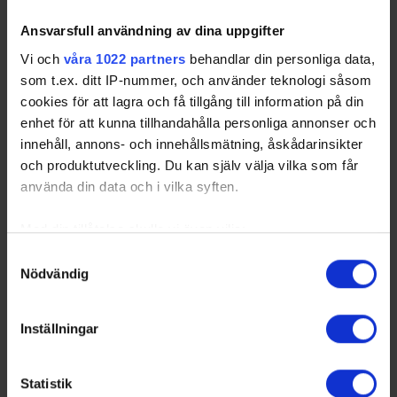
Ansvarsfull användning av dina uppgifter
Vi och
våra 1022 partners
behandlar din personliga data,
som t.ex. ditt IP-nummer, och använder teknologi såsom
cookies för att lagra och få tillgång till information på din
enhet för att kunna tillhandahålla personliga annonser och
innehåll, annons- och innehållsmätning, åskådarinsikter
och produktutveckling. Du kan själv välja vilka som får
använda din data och i vilka syften.
Med din tillåtelse skulle vi även vilja:
Samla in information om din geografiska plats
Samtyckesval
Nödvändig
som kan ha en noggrannhet på upp till flera meter
Identifiera din enhet genom att aktivt skanna den
för specifika kännetecken (fingeravtryck)
Inställningar
Ta reda på mer om hur dina personliga uppgifter
behandlas och ställ in dina preferenser i
detaljsektionen
.
Statistik
Du kan ändra eller dra tillbaka ditt samtycke när som