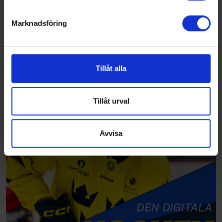
helst från cookie-förklaringen.
Marknadsföring
Vi använder enhetsidentifierare för att anpassa innehållet
och annonserna till användarna, tillhandahålla funktioner
för sociala medier och analysera vår trafik. Vi
vidarebefordrar även sådana identifierare och annan
Tillåt alla
information från din enhet till de sociala medier och
annons- och analysföretag som vi samarbetar med.
Dessa kan i sin tur kombinera informationen med annan
Tillåt urval
information som du har tillhandahållit eller som de har
samlat in när du har använt deras tjänster.
Avvisa