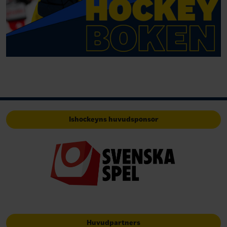
Ishockeyns huvudsponsor
Huvudpartners