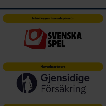
Ishockeyns huvudsponsor
Huvudpartners