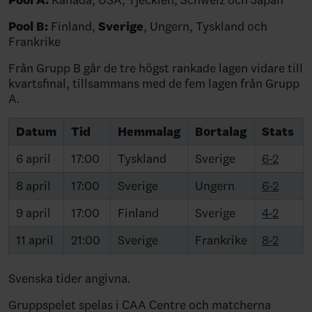
Pool B:
Finland,
Sverige
, Ungern, Tyskland och
Frankrike
Från Grupp B går de tre högst rankade lagen vidare till
kvartsfinal, tillsammans med de fem lagen från Grupp
A.
Datum
Tid
Hemmalag
Bortalag
Stats
6 april
17:00
Tyskland
Sverige
6-2
8 april
17:00
Sverige
Ungern
6-2
9 april
17:00
Finland
Sverige
4-2
11 april
21:00
Sverige
Frankrike
8-2
Svenska tider angivna.
Gruppspelet spelas i CAA Centre och matcherna