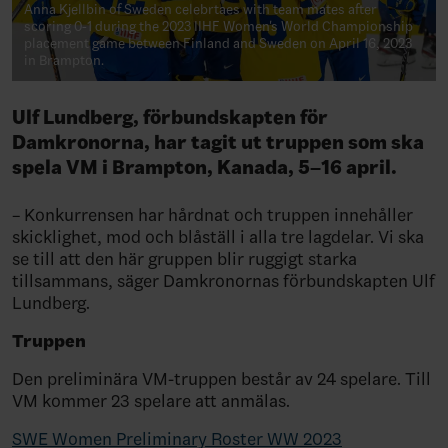
Anna Kjellbin of Sweden celebrtaes with team mates after
scoring 0-1 during the 2023 IIHF Women's World Championship
placement game between Finland and Sweden on April 16, 2023
in Brampton.
Ulf Lundberg, förbundskapten för
Damkronorna, har tagit ut truppen som ska
spela
VM i Brampton, Kanada, 5–16 april.
– Konkurrensen har hårdnat och truppen innehåller
skicklighet, mod och blåställ i alla tre lagdelar. Vi ska
se till att den här gruppen blir ruggigt starka
tillsammans, säger Damkronornas förbundskapten Ulf
Lundberg.
Truppen
Den preliminära VM-truppen består av 24 spelare. Till
VM kommer 23 spelare att anmälas.
SWE Women Preliminary Roster WW 2023