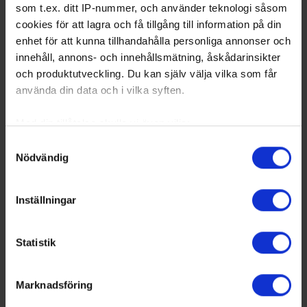
som t.ex. ditt IP-nummer, och använder teknologi såsom
cookies för att lagra och få tillgång till information på din
enhet för att kunna tillhandahålla personliga annonser och
innehåll, annons- och innehållsmätning, åskådarinsikter
och produktutveckling. Du kan själv välja vilka som får
använda din data och i vilka syften.
Med din tillåtelse skulle vi även vilja:
Samla in information om din geografiska plats
Samtyckesval
Nödvändig
som kan ha en noggrannhet på upp till flera meter
Identifiera din enhet genom att aktivt skanna den
för specifika kännetecken (fingeravtryck)
Inställningar
Ta reda på mer om hur dina personliga uppgifter
behandlas och ställ in dina preferenser i
detaljsektionen
.
Statistik
Du kan ändra eller dra tillbaka ditt samtycke när som
helst från cookie-förklaringen.
Marknadsföring
Vi använder enhetsidentifierare för att anpassa innehållet