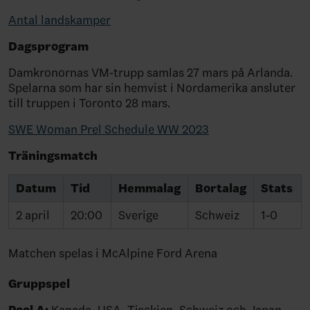
Antal landskamper
Dagsprogram
Damkronornas VM-trupp samlas 27 mars på Arlanda.
Spelarna som har sin hemvist i Nordamerika ansluter
till truppen i Toronto 28 mars.
SWE Woman Prel Schedule WW 2023
Träningsmatch
Datum
Tid
Hemmalag
Bortalag
Stats
2 april
20:00
Sverige
Schweiz
1-0
Matchen spelas i McAlpine Ford Arena
Gruppspel
Pool A:
Kanada, USA, Tjeckien, Schweiz och Japan