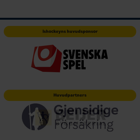
Ishockeyns huvudsponsor
Huvudpartners