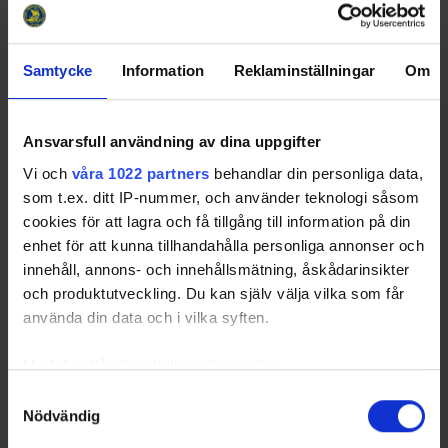
Samtycke
Information
Reklaminställningar
Om
Ansvarsfull användning av dina uppgifter
Vi och
våra 1022 partners
behandlar din personliga data,
som t.ex. ditt IP-nummer, och använder teknologi såsom
cookies för att lagra och få tillgång till information på din
enhet för att kunna tillhandahålla personliga annonser och
innehåll, annons- och innehållsmätning, åskådarinsikter
och produktutveckling. Du kan själv välja vilka som får
använda din data och i vilka syften.
Med din tillåtelse skulle vi även vilja:
Samla in information om din geografiska plats
Samtyckesval
Nödvändig
som kan ha en noggrannhet på upp till flera meter
Identifiera din enhet genom att aktivt skanna den