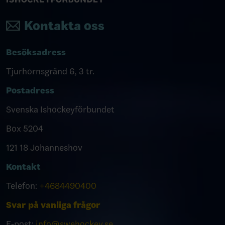
Kontakta oss
Besöksadress
Tjurhornsgränd 6, 3 tr.
Postadress
Svenska Ishockeyförbundet
Box 5204
121 18 Johanneshov
Kontakt
Telefon:
+4684490400
Svar på vanliga frågor
E-post:
info@swehockey.se