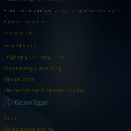
E-post svenskhockey.tv:
support@svenskhockey.tv
Faktureringsadress
Kontakta oss
Visselblåsning
Tillgänglighetsredogörelse
Annonsering & sponsring
Våra partners
Läs mer om hur vi hanterar cookies
Genvägar
Media
Hockeyjournalisterna