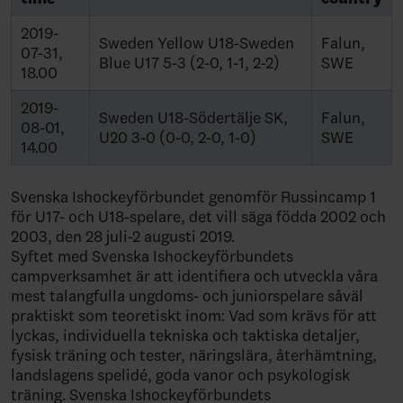
2019-
Sweden Yellow U18-Sweden
Falun,
07-31,
Blue U17 5-3 (2-0, 1-1, 2-2)
SWE
18.00
2019-
Sweden U18-Södertälje SK,
Falun,
08-01,
U20 3-0 (0-0, 2-0, 1-0)
SWE
14.00
Svenska Ishockeyförbundet genomför Russincamp 1
för U17- och U18-spelare, det vill säga födda 2002 och
2003, den 28 juli-2 augusti 2019.
Syftet med Svenska Ishockeyförbundets
campverksamhet är att identifiera och utveckla våra
mest talangfulla ungdoms- och juniorspelare såväl
praktiskt som teoretiskt inom: Vad som krävs för att
lyckas, individuella tekniska och taktiska detaljer,
fysisk träning och tester, näringslära, återhämtning,
landslagens spelidé, goda vanor och psykologisk
träning. Svenska Ishockeyförbundets