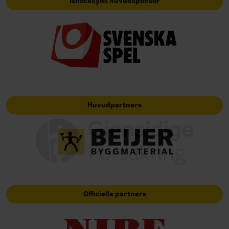
Ishockeyns huvudsponsor
Huvudpartners
Officiella partners