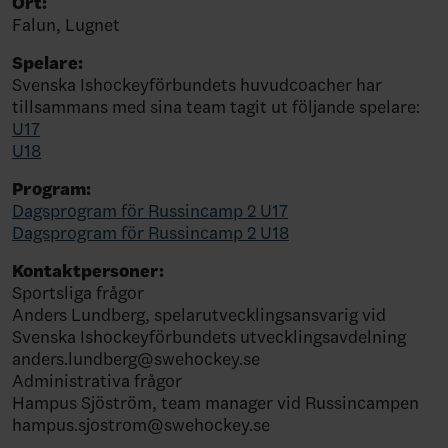
Ort:
Falun, Lugnet
Spelare:
Svenska Ishockeyförbundets huvudcoacher har
tillsammans med sina team tagit ut följande spelare:
U17
U18
Program:
Dagsprogram för Russincamp 2 U17
Dagsprogram för Russincamp 2 U18
Kontaktpersoner:
Sportsliga frågor
Anders Lundberg, spelarutvecklingsansvarig vid
Svenska Ishockeyförbundets utvecklingsavdelning
anders.lundberg@swehockey.se
Administrativa frågor
Hampus Sjöström, team manager vid Russincampen
hampus.sjostrom@swehockey.se