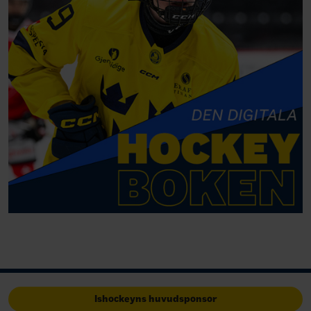
Ishockeyns huvudsponsor