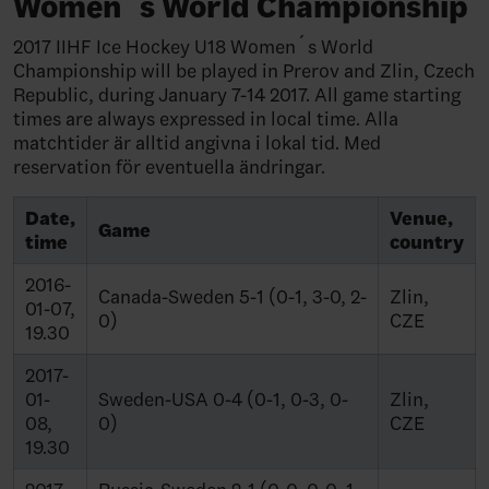
Women´s World Championship
2017 IIHF Ice Hockey U18 Women´s World
Championship will be played in Prerov and Zlin, Czech
Republic, during January 7-14 2017. All game starting
times are always expressed in local time. Alla
matchtider är alltid angivna i lokal tid. Med
reservation för eventuella ändringar.
Date,
Venue,
Game
time
country
2016-
Canada-Sweden 5-1 (0-1, 3-0, 2-
Zlin,
01-07,
0)
CZE
19.30
2017-
01-
Sweden-USA 0-4 (0-1, 0-3, 0-
Zlin,
08,
0)
CZE
19.30