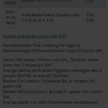
Sweden 2-0 (0-0, 0-0, 2-0)
CZE
16.00
2017-
Gold Medal Game Canada-USA
Zlin,
01-14,
1-3 (0-0, 0-1, 1-2)
CZE
19.00
Svensk poängliga i junior-VM 2017
Huvudcoachen Ylva Lindberg har tagit ut
Damlandslaget U18:s preliminära trupp till junior-VM.
Junior-VM spelas i Prerov och Zlin, Tjeckien, under
tiden den 7-14 januari 2017.
Sverige samlas på Arlanda flygplats måndagen den 2
januari 2017 för avresa till Tjeckien.
Backen Fia Larsson, Färjestads BK, är uttagen till
junior-VM.
Backen Wilma Carlsson, Brynäs IF, spelar inte i junior-
VM.
Sverige spelar två JVM-förberedande landskamper: