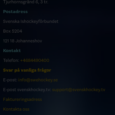
Tjurhornsgränd 6, 3 tr.
Postadress
Svenska Ishockeyförbundet
Box 5204
121 18 Johanneshov
Kontakt
Telefon:
+4684490400
Svar på vanliga frågor
E-post:
info@swehockey.se
E-post svenskhockey.tv:
support@svenskhockey.tv
Faktureringsadress
Kontakta oss