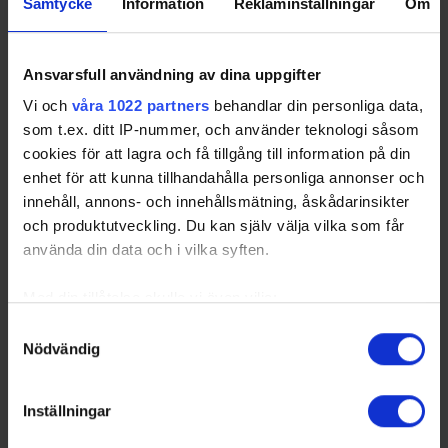
Samtycke
Information
Reklaminställningar
Om
Ansvarsfull användning av dina uppgifter
Vi och
våra 1022 partners
behandlar din personliga data,
som t.ex. ditt IP-nummer, och använder teknologi såsom
cookies för att lagra och få tillgång till information på din
enhet för att kunna tillhandahålla personliga annonser och
innehåll, annons- och innehållsmätning, åskådarinsikter
och produktutveckling. Du kan själv välja vilka som får
använda din data och i vilka syften.
Med din tillåtelse skulle vi även vilja:
Samla in information om din geografiska plats
Samtyckesval
Nödvändig
som kan ha en noggrannhet på upp till flera meter
Identifiera din enhet genom att aktivt skanna den
för specifika kännetecken (fingeravtryck)
Inställningar
Ta reda på mer om hur dina personliga uppgifter