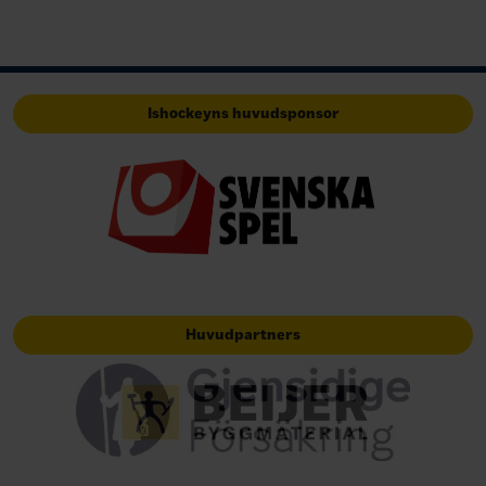
Ishockeyns huvudsponsor
Huvudpartners