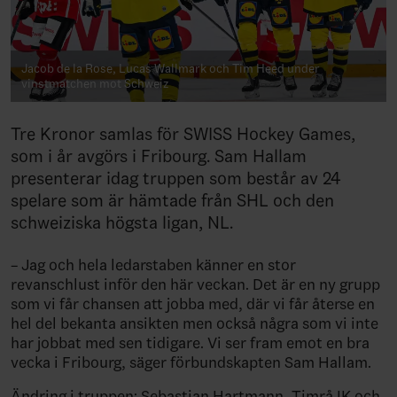
Jacob de la Rose, Lucas Wallmark och Tim Heed under
vinstmatchen mot Schweiz
Tre Kronor samlas för SWISS Hockey Games,
som i år avgörs i Fribourg. Sam Hallam
presenterar idag truppen som består av 24
spelare som är hämtade från SHL och den
schweiziska högsta ligan, NL.
– Jag och hela ledarstaben känner en stor
revanschlust inför den här veckan. Det är en ny grupp
som vi får chansen att jobba med, där vi får återse en
hel del bekanta ansikten men också några som vi inte
har jobbat med sen tidigare. Vi ser fram emot en bra
vecka i Fribourg, säger förbundskapten Sam Hallam.
Ändring i truppen: Sebastian Hartmann, Timrå IK och