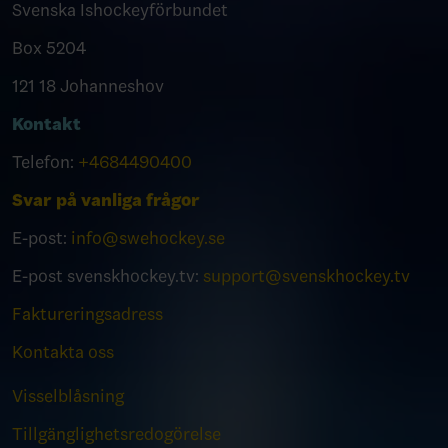
Svenska Ishockeyförbundet
Box 5204
121 18 Johanneshov
Kontakt
Telefon:
+4684490400
Svar på vanliga frågor
E-post:
info@swehockey.se
E-post svenskhockey.tv:
support@svenskhockey.tv
Faktureringsadress
Kontakta oss
Visselblåsning
Tillgänglighetsredogörelse