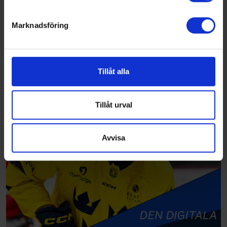
helst från cookie-förklaringen.
Marknadsföring
Vi använder enhetsidentifierare för att anpassa innehållet
och annonserna till användarna, tillhandahålla funktioner
för sociala medier och analysera vår trafik. Vi
vidarebefordrar även sådana identifierare och annan
Tillåt alla
information från din enhet till de sociala medier och
annons- och analysföretag som vi samarbetar med.
Dessa kan i sin tur kombinera informationen med annan
Tillåt urval
information som du har tillhandahållit eller som de har
samlat in när du har använt deras tjänster.
Avvisa