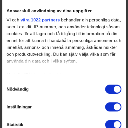
Ansvarsfull användning av dina uppgifter
Vi och
våra 1022 partners
behandlar din personliga data,
som t.ex. ditt IP-nummer, och använder teknologi såsom
cookies för att lagra och få tillgång till information på din
enhet för att kunna tillhandahålla personliga annonser och
innehåll, annons- och innehållsmätning, åskådarinsikter
och produktutveckling. Du kan själv välja vilka som får
använda din data och i vilka syften.
Med din tillåtelse skulle vi även vilja:
Samla in information om din geografiska plats
Samtyckesval
Nödvändig
som kan ha en noggrannhet på upp till flera meter
Identifiera din enhet genom att aktivt skanna den
för specifika kännetecken (fingeravtryck)
Inställningar
Ta reda på mer om hur dina personliga uppgifter
behandlas och ställ in dina preferenser i
detaljsektionen
.
Statistik
Du kan ändra eller dra tillbaka ditt samtycke när som