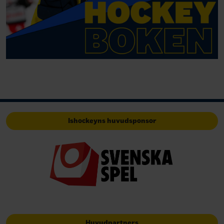
Ishockeyns huvudsponsor
Huvudpartners