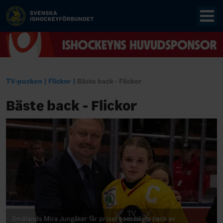
TV-pucken
Flickor
Bäste back - Flickor
Bäste back - Flickor
Smålands Mira Jungåker får priset som bäste back av