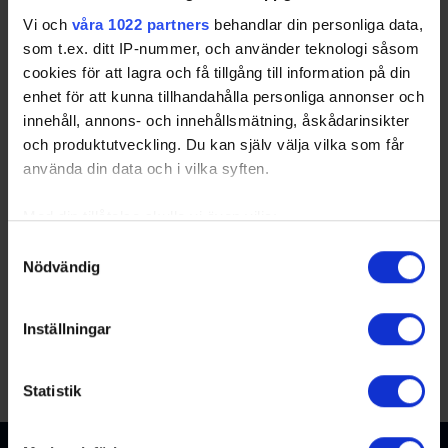
Vi och
våra 1022 partners
behandlar din personliga data,
som t.ex. ditt IP-nummer, och använder teknologi såsom
cookies för att lagra och få tillgång till information på din
Officiella partners
enhet för att kunna tillhandahålla personliga annonser och
innehåll, annons- och innehållsmätning, åskådarinsikter
och produktutveckling. Du kan själv välja vilka som får
använda din data och i vilka syften.
Med din tillåtelse skulle vi även vilja:
Samla in information om din geografiska plats
Samtyckesval
Partners
Nödvändig
som kan ha en noggrannhet på upp till flera meter
Identifiera din enhet genom att aktivt skanna den
för specifika kännetecken (fingeravtryck)
Inställningar
Ta reda på mer om hur dina personliga uppgifter
behandlas och ställ in dina preferenser i
detaljsektionen
.
Statistik
Du kan ändra eller dra tillbaka ditt samtycke när som
helst från cookie-förklaringen.