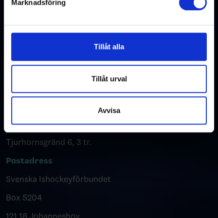
Marknadsföring
Vi använder enhetsidentifierare för att anpassa innehållet
och annonserna till användarna, tillhandahålla funktioner
för sociala medier och analysera vår trafik. Vi
vidarebefordrar även sådana identifierare och annan
Tillåt alla
information från din enhet till de sociala medier och
annons- och analysföretag som vi samarbetar med.
Dessa kan i sin tur kombinera informationen med annan
Tillåt urval
information som du har tillhandahållit eller som de har
Kontakta oss
samlat in när du har använt deras tjänster.
Avvisa
Besöksadress
Tjurhornsgränd 6, 3 tr.
Postadress
Svenska Ishockeyförbundet
Box 5204
121 18 Johanneshov