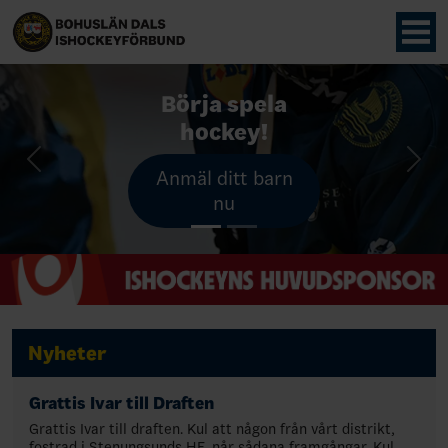
Börja spela
Bli
hockeydomare!
hockey!
Previous
Nex
Anmäl ditt barn
Till
intresseanmälan
nu
Nyheter
Grattis Ivar till Draften
Grattis Ivar till draften. Kul att någon från vårt distrikt,
fostrad i Stenungsunds HF, når sådana framgångar. Kul.