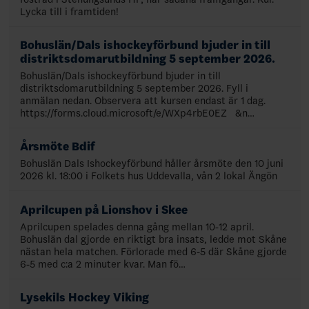
Lycka till i framtiden!
Bohuslän/Dals ishockeyförbund bjuder in till
distriktsdomarutbildning 5 september 2026.
Bohuslän/Dals ishockeyförbund bjuder in till
distriktsdomarutbildning 5 september 2026. Fyll i
anmälan nedan. Observera att kursen endast är 1 dag.
https://forms.cloud.microsoft/e/WXp4rbE0EZ &n…
Årsmöte Bdif
Bohuslän Dals Ishockeyförbund håller årsmöte den 10 juni
2026 kl. 18:00 i Folkets hus Uddevalla, vån 2 lokal Ängön
Aprilcupen på Lionshov i Skee
Aprilcupen spelades denna gång mellan 10-12 april.
Bohuslän dal gjorde en riktigt bra insats, ledde mot Skåne
nästan hela matchen. Förlorade med 6-5 där Skåne gjorde
6-5 med c:a 2 minuter kvar. Man fö…
Lysekils Hockey Viking