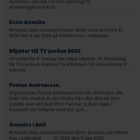
styrelsen i sin nya roll som ansvarig för
utvecklingskommittén.
Extra årsmöte
Bohuslän Dals Ishockeyförbund håller extra årsmöte kl.
18:00 den 3 juli 2025 på Folkets Hus i Uddevalla
Biljetter till TV pucken 2025
Ulricehamns IF Hockey har släpp biljetter till försäljning
för TV-puckens kvalspel för killarna 5-7/9 Ulricehamns IF -
översikt
Pontus Andreasson.
Vi gratulerar Pontus Andreasson till ett välförtjänt SM
Guld i Shl. Pontus är den första från vårt distrikt som
lyckats med den bedriften. Han har ju även legat i
framkant och briljerat med sitt spel.…
Årsmöte i Bdif
Bohuslän Dals Ishockeyförbund håller årsmöte på Folkets
Hus i Uddevalla kl. 18:00 den 11 juni 2025