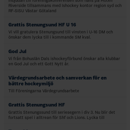
Inbjudan till föreningskonferensen som hålls på Hotell
Riverside tillsammans med Ishockey kontor region syd och
RF-SISU Västar Götaland
Grattis Stenungsund HF U 16
Vi vill gratulera Stenungsund till vinsten i U-16 DM och
önskar dem lycka till i kommande SM kval.
God Jul
Vi från Bohuslän Dals ishockeyförbund önskar alla klubbar
en God Jul och ett Gott Nytt år.
Värdegrundsarbete och samverkan för en
bättre hockeymiljö
Till Föreningarna Värdegrundsarbete
Grattis Stenungsund HF
Grattis Stenungssund till seriesegern i div 3. Nu blir det
fortsatt spel i alltrean för Shf och Lions. Lycka till