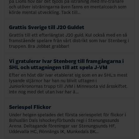
på Lions hov där det bjöds på isträning med mv-tränare
och utöver isträningarna även fanns en mentalcoach som
körde mental utveckling. Tack till…
Grattis Sverige till J20 Guldet
Grattis till ett efterlängtat J20 guld. Kul också med en så
framstående spelare från vårt distrikt som Ivar Stenberg i
truppen. Bra Jobbat grabbar!
Vi gratulerar Ivar Stenberg till framgångarna i
SHL och uttagningen till att spela J-VM
Efter en höst där Ivar etablerat sig som en av SHL:s mest
lysande stjärnor har han nu blivit uttagen i
Juniorkronornas trupp till JVM i Minnesota vid årsskiftet.
Inte nog med det utan Ivar har ä…
Seriespel Flickor
Under helgen spelades det första seriespelet för flickor i
Bohuslän Dals Ishockeyförbunds regi i Stenungssunds
Arena. Deltagande föreningar var Stenungsunds HF,
Uddevalla HC, Rönnängs IK, Munkedals BK…