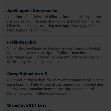
Aprilcupen i Kungsbacka
Vi önskar både tjejer och killar lycka till i april-cupen som
i år spelas i Kungsbacka den 4-6 april. Detta kommer att
bli en bra och rolig turnering med lag från reg.syd. Kör
hårt, kampa på och ha ku…
Föräldra Enkät
Vi har idag med hjälp av klubbarna i vårt område skickat
ut en enkät som riktar sig till föräldrar som har
barn/ungdomar i hockeyn. Ni som inte fått länken genom
er förening hör av er till dom s…
Camp Bohuslän nr 3
Nu är det äntligen dags för en ny efterfrågan camp. Denna
gång kommer Kalle Olsson att arrangera den i Lysekil den
10 maj 2025. Anmälan kommer att öppna den 6 april.
Region Syds Camp Bohuslän Inbjudan…
Grund och BU1 kurs