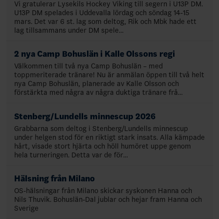
Vi gratulerar Lysekils Hockey Viking till segern i U13P DM.
U13P DM spelades i Uddevalla lördag och söndag 14-15
mars. Det var 6 st. lag som deltog, Rik och Mbk hade ett
lag tillsammans under DM spele…
2 nya Camp Bohuslän i Kalle Olssons regi
Välkommen till två nya Camp Bohuslän – med
toppmeriterade tränare! Nu är anmälan öppen till två helt
nya Camp Bohuslän, planerade av Kalle Olsson och
förstärkta med några av några duktiga tränare frå…
Stenberg/Lundells minnescup 2026
Grabbarna som deltog i Stenberg/Lundells minnescup
under helgen stod för en riktigt stark insats. Alla kämpade
hårt, visade stort hjärta och höll humöret uppe genom
hela turneringen. Detta var de för…
Hälsning från Milano
OS-hälsningar från Milano skickar syskonen Hanna och
Nils Thuvik. Bohuslän-Dal jublar och hejar fram Hanna och
Sverige