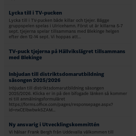
Lycka till i TV-pucken
Lycka till i TV-pucken både killar och tjejer. Bägge
gruppspelen spelas i Ulricehamn. Först ut är killarna 5-7
sept. tjejerna spelar tillsammans med Blekinge helgen
efter den 12-14 sept. Vi hoppas att…
TV-puck tjejerna på Hällvikslägret tillsammans
med Blekinge
Inbjudan till distriktsdomarutbildning
säsongen 2025/2026
Inbjudan till distriktsdomarutbildning säsongen
2025/2026. Klicka er in på den bifogade länken så kommer
ni till anmälningsformuläret
https://forms.office.com/pages/responsepage.aspx?
id=nxCElbwbwkSZAM…
Ny ansvarig i Utvecklingskommittén
Vi hälsar Frank Bergh från Uddevalla välkommen till