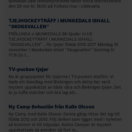
Bohuslän Dals Ishockeyförbund håller extra distriktsmöte
den 26 nov kl. 18:00 på Folkets Hus i Uddevalla
TJEJHOCKEYTRÄFF i MUNKEDALS ISHALL
”SKOGSVALLEN”
FRÖLUNDA o MUNKEDALS BK bjuder in till
TJEJHOCKEYTRÄFF i MUNKEDALS ISHALL
”SKOGSVALLEN” …för tjejer födda 2012-2017 Måndag 10
november i Munkedals Ishall ”Skogsvallen” Samling kl
17:15 (is 1…
TV-pucken tjejer
Nu är gruppspelet för tjejerna i TV-pucken slutfört. Vi
hade ett blandlag med Blekingen och detta har varit
mycket uppskattat av både våra och Blekinges tjejer. Det
är ju tuffa matcher och bra lag att…
Ny Camp Bohuslän från Kalle Olsson
Ny Camp med Kalle Olsson. Denna gång riktar det sig till
födda 2012 och 2013. Följ länken som ligger med i nyheten
så kommer ni till inbjudan. Kalles Camper är mycket
uppskattade så anmäler så fort ni…