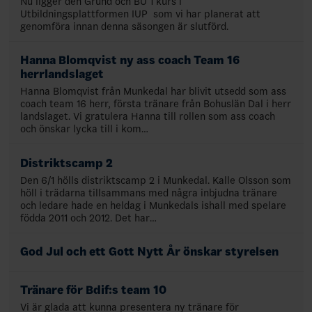
Nu ligger den Grund och BU 1 kurs i
Utbildningsplattformen IUP som vi har planerat att
genomföra innan denna säsongen är slutförd.
Hanna Blomqvist ny ass coach Team 16
herrlandslaget
Hanna Blomqvist från Munkedal har blivit utsedd som ass
coach team 16 herr, första tränare från Bohuslän Dal i herr
landslaget. Vi gratulera Hanna till rollen som ass coach
och önskar lycka till i kom…
Distriktscamp 2
Den 6/1 hölls distriktscamp 2 i Munkedal. Kalle Olsson som
höll i trädarna tillsammans med några inbjudna tränare
och ledare hade en heldag i Munkedals ishall med spelare
födda 2011 och 2012. Det har…
God Jul och ett Gott Nytt År önskar styrelsen
Tränare för Bdif:s team 10
Vi är glada att kunna presentera ny tränare för