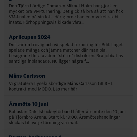
Den Tjörn bördige Domaren Mikael Holm har gjort en
mycket bra VM-turnering. Det gick så bra så att han fick
VM-finalen på sin lott, där gjorde han en mycket stabil
insats. Förhoppningsvis kikade våra…
Aprilcupen 2024
Det var en trevlig och välspelad turnering för Bdif. Laget
spelade många och jämna matcher där man bla.
besegrade flera av dom "större" distrikten. Bra jobbat av
samtliga inblandade. Nu ligger några f…
Måns Carlsson
Vi gratulera Lysekilsbördige Måns Carlsson till SHL
kontrakt med MODO. Läs mer här
Årsmöte 10 juni
Bohuslän Dals Ishockeyförbund håller årsmöte den 10 juni
på Tjörnbro Arena. Start kl. 19:00. Årsmöteshandlingar
skickas till varje förening via mail.