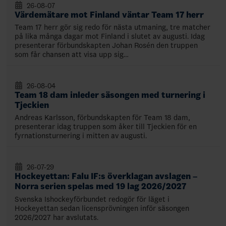
26-08-07
Värdemätare mot Finland väntar Team 17 herr
Team 17 herr gör sig redo för nästa utmaning, tre matcher
på lika många dagar mot Finland i slutet av augusti. Idag
presenterar förbundskapten Johan Rosén den truppen
som får chansen att visa upp sig…
26-08-04
Team 18 dam inleder säsongen med turnering i
Tjeckien
Andreas Karlsson, förbundskapten för Team 18 dam,
presenterar idag truppen som åker till Tjeckien för en
fyrnationsturnering i mitten av augusti.
26-07-29
Hockeyettan: Falu IF:s överklagan avslagen –
Norra serien spelas med 19 lag 2026/2027
Svenska Ishockeyförbundet redogör för läget i
Hockeyettan sedan licensprövningen inför säsongen
2026/2027 har avslutats.