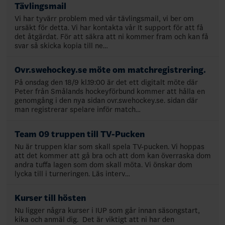
Tävlingsmail
Vi har tyvärr problem med vår tävlingsmail, vi ber om
ursäkt för detta. Vi har kontakta vår It support för att få
det åtgärdat. För att säkra att ni kommer fram och kan få
svar så skicka kopia till ne…
Ovr.swehockey.se möte om matchregistrering.
På onsdag den 18/9 kl.19:00 är det ett digitalt möte där
Peter från Smålands hockeyförbund kommer att hålla en
genomgång i den nya sidan ovr.swehockey.se. sidan där
man registrerar spelare inför match…
Team 09 truppen till TV-Pucken
Nu är truppen klar som skall spela TV-pucken. Vi hoppas
att det kommer att gå bra och att dom kan överraska dom
andra tuffa lagen som dom skall möta. Vi önskar dom
lycka till i turneringen. Läs interv…
Kurser till hösten
Nu ligger några kurser i IUP som går innan säsongstart,
kika och anmäl dig. Det är viktigt att ni har den