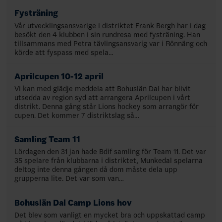
Fysträning
Vår utvecklingsansvarige i distriktet Frank Bergh har i dag
besökt den 4 klubben i sin rundresa med fysträning. Han
tillsammans med Petra tävlingsansvarig var i Rönnäng och
körde att fyspass med spela…
Aprilcupen 10-12 april
Vi kan med glädje meddela att Bohuslän Dal har blivit
utsedda av region syd att arrangera Aprilcupen i vårt
distrikt. Denna gång står Lions hockey som arrangör för
cupen. Det kommer 7 distriktslag så…
Samling Team 11
Lördagen den 31 jan hade Bdif samling för Team 11. Det var
35 spelare från klubbarna i distriktet, Munkedal spelarna
deltog inte denna gången då dom måste dela upp
grupperna lite. Det var som van…
Bohuslän Dal Camp Lions hov
Det blev som vanligt en mycket bra och uppskattad camp