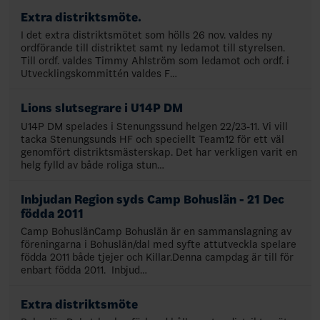
Extra distriktsmöte.
I det extra distriktsmötet som hölls 26 nov. valdes ny
ordförande till distriktet samt ny ledamot till styrelsen.
Till ordf. valdes Timmy Ahlström som ledamot och ordf. i
Utvecklingskommittén valdes F…
Lions slutsegrare i U14P DM
U14P DM spelades i Stenungssund helgen 22/23-11. Vi vill
tacka Stenungsunds HF och speciellt Team12 för ett väl
genomfört distriktsmästerskap. Det har verkligen varit en
helg fylld av både roliga stun…
Inbjudan Region syds Camp Bohuslän - 21 Dec
födda 2011
Camp BohuslänCamp Bohuslän är en sammanslagning av
föreningarna i Bohuslän/dal med syfte attutveckla spelare
födda 2011 både tjejer och Killar.Denna campdag är till för
enbart födda 2011. Inbjud…
Extra distriktsmöte