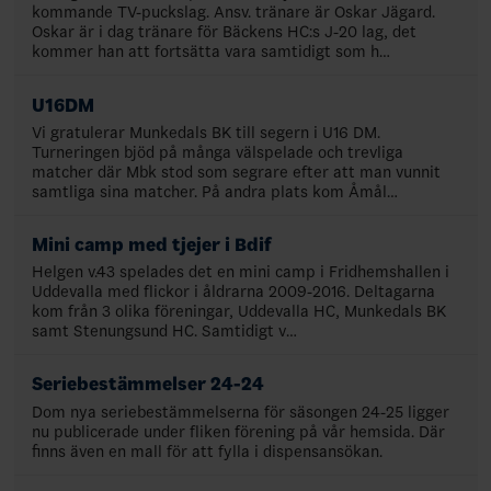
kommande TV-puckslag. Ansv. tränare är Oskar Jägard.
Oskar är i dag tränare för Bäckens HC:s J-20 lag, det
kommer han att fortsätta vara samtidigt som h…
U16DM
Vi gratulerar Munkedals BK till segern i U16 DM.
Turneringen bjöd på många välspelade och trevliga
matcher där Mbk stod som segrare efter att man vunnit
samtliga sina matcher. På andra plats kom Åmål…
Mini camp med tjejer i Bdif
Helgen v.43 spelades det en mini camp i Fridhemshallen i
Uddevalla med flickor i åldrarna 2009-2016. Deltagarna
kom från 3 olika föreningar, Uddevalla HC, Munkedals BK
samt Stenungsund HC. Samtidigt v…
Seriebestämmelser 24-24
Dom nya seriebestämmelserna för säsongen 24-25 ligger
nu publicerade under fliken förening på vår hemsida. Där
finns även en mall för att fylla i dispensansökan.