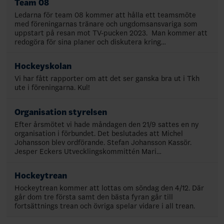
Team 08
Ledarna för team 08 kommer att hålla ett teamsmöte
med föreningarnas tränare och ungdomsansvariga som
uppstart på resan mot TV-pucken 2023. Man kommer att
redogöra för sina planer och diskutera kring…
Hockeyskolan
Vi har fått rapporter om att det ser ganska bra ut i Tkh
ute i föreningarna. Kul!
Organisation styrelsen
Efter årsmötet vi hade måndagen den 21/9 sattes en ny
organisation i förbundet. Det beslutades att Michel
Johansson blev ordförande. Stefan Johansson Kassör.
Jesper Eckers Utvecklingskommittén Mari…
Hockeytrean
Hockeytrean kommer att lottas om söndag den 4/12. Där
går dom tre första samt den bästa fyran går till
fortsättnings trean och övriga spelar vidare i all trean.