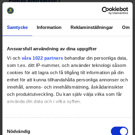
Pontus Andreasson 1
Grattis Pontus, återigen uttagen i Tre Kronor. Nu denna
gång till 4 matcher, två st. i Finland samt 2 matcher i
Linköping mellan den 18-24 april. Lycka till
Samtycke
Information
Reklaminställningar
Om
Sanktion
Det är viktigt att ni söker sanktioner för dom cuper ni
arrangerar eller deltager i. Alla distrikt kontrollerar nu ex.
Ansvarsfull användning av dina uppgifter
i Cuponline så att det är spelformer som stämmer med
åldern innan sanktion tillst…
Vi och
våra 1022 partners
behandlar din personliga data,
som t.ex. ditt IP-nummer, och använder teknologi såsom
U 13 DM
cookies för att lagra och få tillgång till information på din
U 13 Dm spelades i Uddevalla gångna helgen. Efter många
enhet för att kunna tillhandahålla personliga annonser och
bra matcher var det till slut Åmål som tog hem
innehåll, annons- och innehållsmätning, åskådarinsikter
turneringen. Vi gratulerar Åmål till segern i DM. Munkedal
och produktutveckling. Du kan själv välja vilka som får
slutade två och Rönnäng tog tredjeplat…
använda din data och i vilka syften.
Gnistan
Med din tillåtelse skulle vi även vilja:
Info Gnistan 2023 2024 Nr2
Samla in information om din geografiska plats
Samtyckesval
Nödvändig
som kan ha en noggrannhet på upp till flera meter
Seriebetsämmelser