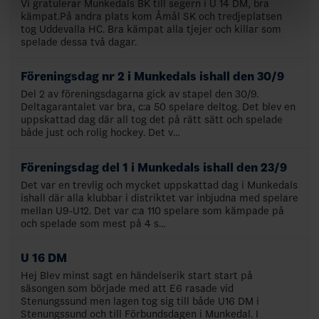
Vi gratulerar Munkedals BK till segern i U 14 DM, bra
kämpat.På andra plats kom Åmål SK och tredjeplatsen
tog Uddevalla HC. Bra kämpat alla tjejer och killar som
spelade dessa två dagar.
Föreningsdag nr 2 i Munkedals ishall den 30/9
Del 2 av föreningsdagarna gick av stapel den 30/9.
Deltagarantalet var bra, c:a 50 spelare deltog. Det blev en
uppskattad dag där all tog det på rätt sätt och spelade
både just och rolig hockey. Det v…
Föreningsdag del 1 i Munkedals ishall den 23/9
Det var en trevlig och mycket uppskattad dag i Munkedals
ishall där alla klubbar i distriktet var inbjudna med spelare
mellan U9-U12. Det var c:a 110 spelare som kämpade på
och spelade som mest på 4 s…
U 16 DM
Hej Blev minst sagt en händelserik start start på
säsongen som började med att E6 rasade vid
Stenungssund men lagen tog sig till både U16 DM i
Stenungssund och till Förbundsdagen i Munkedal. I