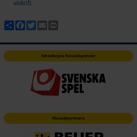
utskrift
Share
Facebook
Twitter
Email
Print
Ishockeyns huvudsponsor
Huvudpartners