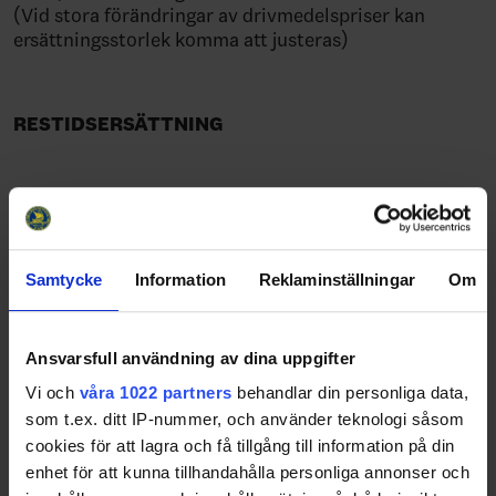
(Vid stora förändringar av drivmedelspriser kan
ersättningsstorlek komma att justeras)
RESTIDSERSÄTTNING
Restidsersättning utgår enligt följande: Match
lördag, söndag eller annan helgdag i samtliga
serier:
0 – 9,99 mil enkel resa 0 kr
Samtycke
Information
Reklaminställningar
Om
10 – 19,99 mil enkel resa 120 kr
20 mil eller mer enkel resa 240 kr
Ansvarsfull användning av dina uppgifter
Vi och
våra 1022 partners
behandlar din personliga data,
EJ TÄVLINGSMATCHER & CUPER
som t.ex. ditt IP-nummer, och använder teknologi såsom
cookies för att lagra och få tillgång till information på din
enhet för att kunna tillhandahålla personliga annonser och