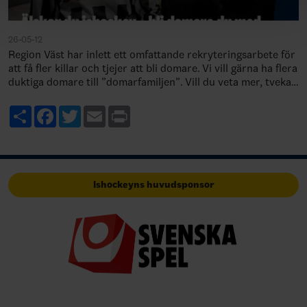
26-05-12
Region Väst har inlett ett omfattande rekryteringsarbete för
att få fler killar och tjejer att bli domare. Vi vill gärna ha flera
duktiga domare till ”domarfamiljen”. Vill du veta mer, tveka
in…
Share
Facebook
Twitter
Email
Print
Ishockeyns huvudsponsor