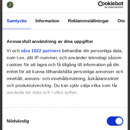
Samtycke
Information
Reklaminställningar
Om
26-06-10
Här kommer inbjudan till årets regionsdomarutbildning
(tidigare distriktsdomarutbildning). Hela regionen använder
samma anmälningslänk, eftersom utbildningen är densamma
Ansvarsfull användning av dina uppgifter
men genomförs på olika platser…
Vi och
våra 1022 partners
behandlar din personliga data,
som t.ex. ditt IP-nummer, och använder teknologi såsom
cookies för att lagra och få tillgång till information på din
enhet för att kunna tillhandahålla personliga annonser och
innehåll, annons- och innehållsmätning, åskådarinsikter
och produktutveckling. Du kan själv välja vilka som får
använda din data och i vilka syften.
Med din tillåtelse skulle vi även vilja:
Samla in information om din geografiska plats
Samtyckesval
Nödvändig
som kan ha en noggrannhet på upp till flera meter
Identifiera din enhet genom att aktivt skanna den
26-06-03