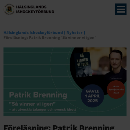
Hälsinglands Ishockeyförbund
Nyheter
Föreläsning: Patrik Brenning ”Så vinner vi igen”
Föreläsning: Patrik Brenning