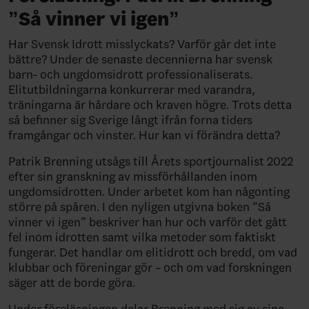
”Så vinner vi igen”
Har Svensk Idrott misslyckats? Varför går det inte
bättre? Under de senaste decennierna har svensk
barn- och ungdomsidrott professionaliserats.
Elitutbildningarna konkurrerar med varandra,
träningarna är hårdare och kraven högre. Trots detta
så befinner sig Sverige långt ifrån forna tiders
framgångar och vinster. Hur kan vi förändra detta?
Patrik Brenning utsågs till Årets sportjournalist 2022
efter sin granskning av missförhållanden inom
ungdomsidrotten. Under arbetet kom han någonting
större på spåren. I den nyligen utgivna boken ”Så
vinner vi igen” beskriver han hur och varför det gått
fel inom idrotten samt vilka metoder som faktiskt
fungerar. Det handlar om elitidrott och bredd, om vad
klubbar och föreningar gör – och om vad forskningen
säger att de borde göra.
Under föreläsningen delar Brenning med sig av sina