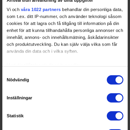
Ansvarsfull användning av dina uppgifter
Vi och
våra 1022 partners
behandlar din personliga data,
som t.ex. ditt IP-nummer, och använder teknologi såsom
cookies för att lagra och få tillgång till information på din
enhet för att kunna tillhandahålla personliga annonser och
innehåll, annons- och innehållsmätning, åskådarinsikter
Officiella partners
och produktutveckling. Du kan själv välja vilka som får
använda din data och i vilka syften.
Med din tillåtelse skulle vi även vilja:
Samla in information om din geografiska plats
Samtyckesval
Nödvändig
som kan ha en noggrannhet på upp till flera meter
Identifiera din enhet genom att aktivt skanna den
Partners
för specifika kännetecken (fingeravtryck)
Inställningar
Ta reda på mer om hur dina personliga uppgifter
behandlas och ställ in dina preferenser i
detaljsektionen
.
Statistik
Du kan ändra eller dra tillbaka ditt samtycke när som
helst från cookie-förklaringen.