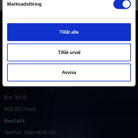
Marknadsföring
Vi använder enhetsidentifierare för att anpassa innehållet
och annonserna till användarna, tillhandahålla funktioner
för sociala medier och analysera vår trafik. Vi
vidarebefordrar även sådana identifierare och annan
Tillåt alla
information från din enhet till de sociala medier och
annons- och analysföretag som vi samarbetar med.
Dessa kan i sin tur kombinera informationen med annan
Tillåt urval
Kontakta oss
information som du har tillhandahållit eller som de har
samlat in när du har använt deras tjänster.
Avvisa
Postadress
Medelpads Ishockeyförbund
Box 3005
903 02 Umeå
Kontakt
Telefon: 090-14 91 00