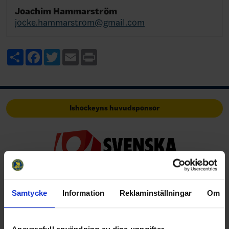
Joachim Hammarström
jocke.hammarstrom@gmail.com
Share
Facebook
Twitter
Email
Print
Ishockeyns huvudsponsor
Samtycke
Information
Reklaminställningar
Om
Huvudpartners