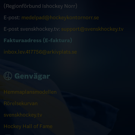
(Regionförbund Ishockey Norr)
E-post:
medelpad@hockeykontornorr.se
E-post svenskhockey.tv:
support@svenskhockey.tv
Fakturaadress (E-faktura)
inbox.lev.417756@arkivplats.se
Genvägar
Hemmaplansmodellen
Rörelsekurvan
svenskhockey.tv
Hockey Hall of Fame