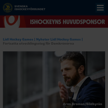
Lidl Hockey Games
Nyheter Lidl Hockey Games
Fortsatta utvecklingssteg för Damkronorna
Aron Broman/Bildbyrån