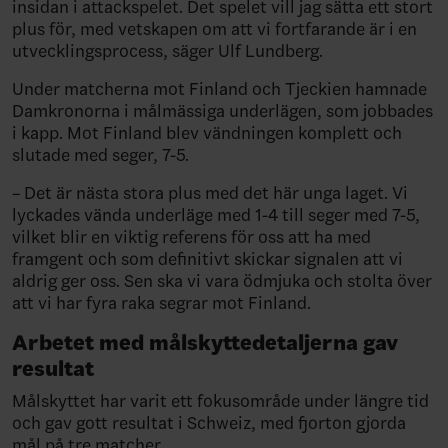
insidan i attackspelet. Det spelet vill jag sätta ett stort
plus för, med vetskapen om att vi fortfarande är i en
utvecklingsprocess, säger Ulf Lundberg.
Under matcherna mot Finland och Tjeckien hamnade
Damkronorna i målmässiga underlägen, som jobbades
i kapp. Mot Finland blev vändningen komplett och
slutade med seger, 7-5.
– Det är nästa stora plus med det här unga laget. Vi
lyckades vända underläge med 1-4 till seger med 7-5,
vilket blir en viktig referens för oss att ha med
framgent och som definitivt skickar signalen att vi
aldrig ger oss. Sen ska vi vara ödmjuka och stolta över
att vi har fyra raka segrar mot Finland.
Arbetet med målskyttedetaljerna gav
resultat
Målskyttet har varit ett fokusområde under längre tid
och gav gott resultat i Schweiz, med fjorton gjorda
mål på tre matcher.