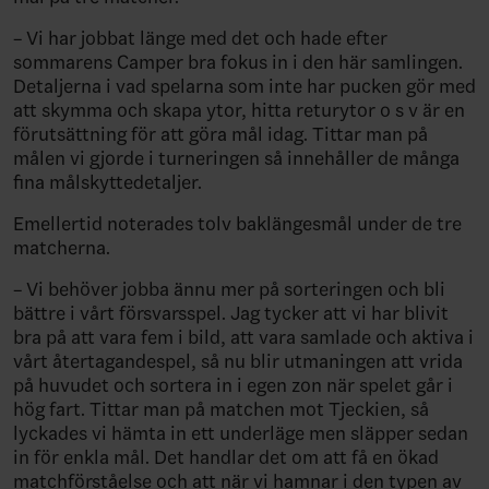
– Vi har jobbat länge med det och hade efter
sommarens Camper bra fokus in i den här samlingen.
Detaljerna i vad spelarna som inte har pucken gör med
att skymma och skapa ytor, hitta returytor o s v är en
förutsättning för att göra mål idag. Tittar man på
målen vi gjorde i turneringen så innehåller de många
fina målskyttedetaljer.
Emellertid noterades tolv baklängesmål under de tre
matcherna.
– Vi behöver jobba ännu mer på sorteringen och bli
bättre i vårt försvarsspel. Jag tycker att vi har blivit
bra på att vara fem i bild, att vara samlade och aktiva i
vårt återtagandespel, så nu blir utmaningen att vrida
på huvudet och sortera in i egen zon när spelet går i
hög fart. Tittar man på matchen mot Tjeckien, så
lyckades vi hämta in ett underläge men släpper sedan
in för enkla mål. Det handlar det om att få en ökad
matchförståelse och att när vi hamnar i den typen av