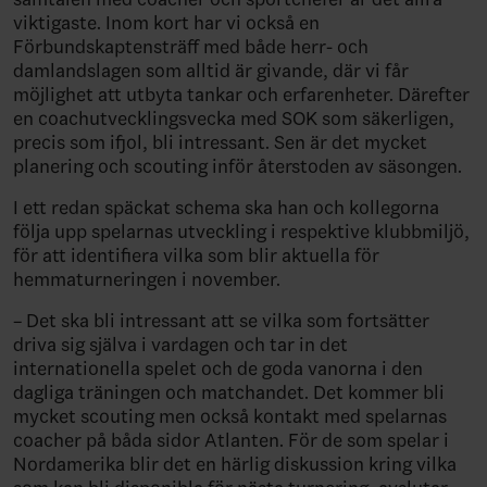
viktigaste. Inom kort har vi också en
Förbundskaptensträff med både herr- och
damlandslagen som alltid är givande, där vi får
möjlighet att utbyta tankar och erfarenheter. Därefter
en coachutvecklingsvecka med SOK som säkerligen,
precis som ifjol, bli intressant. Sen är det mycket
planering och scouting inför återstoden av säsongen.
I ett redan späckat schema ska han och kollegorna
följa upp spelarnas utveckling i respektive klubbmiljö,
för att identifiera vilka som blir aktuella för
hemmaturneringen i november.
– Det ska bli intressant att se vilka som fortsätter
driva sig själva i vardagen och tar in det
internationella spelet och de goda vanorna i den
dagliga träningen och matchandet. Det kommer bli
mycket scouting men också kontakt med spelarnas
coacher på båda sidor Atlanten. För de som spelar i
Nordamerika blir det en härlig diskussion kring vilka