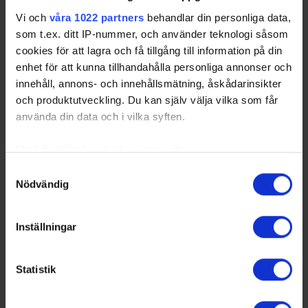
Vi och
våra 1022 partners
behandlar din personliga data,
Lidl Hockey Games tillbaka i Södertälje –
som t.ex. ditt IP-nummer, och använder teknologi såsom
spelas 28–31 oktober 2026
cookies för att lagra och få tillgång till information på din
26-06-22
enhet för att kunna tillhandahålla personliga annonser och
Lidl Hockey Games etablerades 2024 som Tre Kronor
dams egen hemmaturnering och har på kort tid blivit ett
innehåll, annons- och innehållsmätning, åskådarinsikter
viktigt och engagerande inslag i den svenska
och produktutveckling. Du kan själv välja vilka som får
ishockeykalendern. Precis som tidi…
använda din data och i vilka syften.
Med din tillåtelse skulle vi även vilja:
Samla in information om din geografiska plats
Samtyckesval
Nödvändig
som kan ha en noggrannhet på upp till flera meter
Identifiera din enhet genom att aktivt skanna den
för specifika kännetecken (fingeravtryck)
Inställningar
Ta reda på mer om hur dina personliga uppgifter
behandlas och ställ in dina preferenser i
detaljsektionen
.
Statistik
Du kan ändra eller dra tillbaka ditt samtycke när som
helst från cookie-förklaringen.