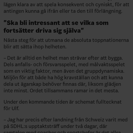
lägen klara av att spela konsekvent och cyniskt, för att
antingen kunna gå ifrån eller ta den till förlängning.
"Ska bli intressant att se vilka som
fortsätter driva sig själva"
Nästa steg för att utmana de absoluta toppnationerna
blir att sätta ihop helheten.
– Det är alltid en helhet man strävar efter att bygga.
Dels anfalls- och försvarsspelet, med målvaktsspelet
som en viktig faktor, men även det gruppdynamiska.
Miljön för att både ha hög kravställan och att kunna
dela ut ägarskap behöver finnas där, liksom glädjen
inte minst. Ordet tillsammans ramar in det mesta.
Under den kommande tiden är schemat fulltecknat
för Ulf.
– Jag har precis efter landning från Schweiz varit med
på SDHL:s upptaktsträff under två dagar, där
samtalen med coacher och sportchefer är det allra