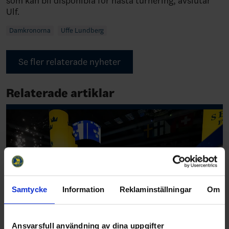
som kan bli disponibla för nästa turnering, avslutar
Ulf.
Damkronorna
Uffe Lundberg
Se fler relaterade nyheter
Relaterade artiklar
Samtycke
Information
Reklaminställningar
Om
Ansvarsfull användning av dina uppgifter