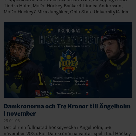
Tindra Holm, MoDo Hockey Backar4. Linnéa Andersson,
MoDo Hockey7. Mira Jungåker, Ohio State University14. Ida
Karlsson, University of Minnesota-…
Damkronorna och Tre Kronor till Ängelholm
i november
25-04-08
Det blir en fullmatad hockeyvecka i Ängelholm, 5-8
november 2025. För Damkronorna väntar spel i Lidl Hockey