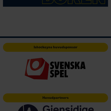
Ishockeyns huvudsponsor
Huvudpartners