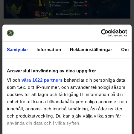
Damkronorna och Tre Kronor till Ängelholm i
november
Det blir en fullmatad hockeyvecka i Ängelholm, 5-8
november 2025. För Damkronorna väntar spel i Lidl
Samtycke
Information
Reklaminställningar
Om
Hockey Games, vår hemmaturnering i Women’s Euro
Hockey Tour. Damkronorna kommer att möta Finland,
T…
Ansvarsfull användning av dina uppgifter
Vi och
våra 1022 partners
behandlar din personliga data,
som t.ex. ditt IP-nummer, och använder teknologi såsom
cookies för att lagra och få tillgång till information på din
enhet för att kunna tillhandahålla personliga annonser och
innehåll, annons- och innehållsmätning, åskådarinsikter
och produktutveckling. Du kan själv välja vilka som får
använda din data och i vilka syften.