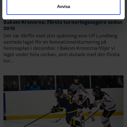
samlat in när du har använt deras tjänster.
Avvisa
Bakom Kronorna: Första turneringssegern sedan
2016
Det var därför med stor spänning som Ulf Lundberg
samlade laget för en femnationersturnering på
hemmaplan i december. I Bakom Kronorna följer vi
laget under hela veckan, som slutade med den första
tur…