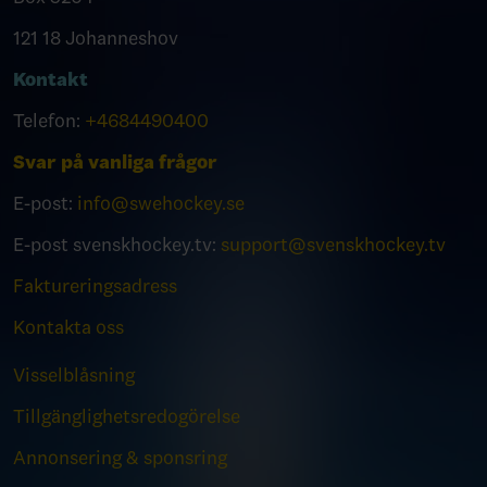
121 18 Johanneshov
Kontakt
Telefon:
+4684490400
Svar på vanliga frågor
E-post:
info@swehockey.se
E-post svenskhockey.tv:
support@svenskhockey.tv
Faktureringsadress
Kontakta oss
Visselblåsning
Tillgänglighetsredogörelse
Annonsering & sponsring