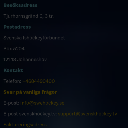
Besöksadress
Tjurhornsgränd 6, 3 tr.
Postadress
Svenska Ishockeyförbundet
Box 5204
121 18 Johanneshov
Kontakt
Telefon:
+4684490400
Svar på vanliga frågor
E-post:
info@swehockey.se
E-post svenskhockey.tv:
support@svenskhockey.tv
Faktureringsadress