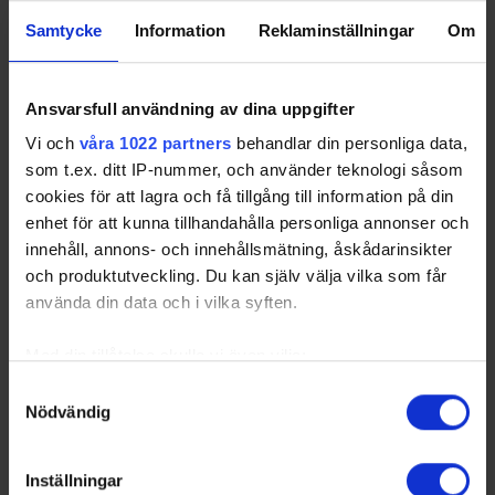
Samtycke
Information
Reklaminställningar
Om
Ansvarsfull användning av dina uppgifter
Vi och
våra 1022 partners
behandlar din personliga data,
som t.ex. ditt IP-nummer, och använder teknologi såsom
cookies för att lagra och få tillgång till information på din
enhet för att kunna tillhandahålla personliga annonser och
innehåll, annons- och innehållsmätning, åskådarinsikter
och produktutveckling. Du kan själv välja vilka som får
använda din data och i vilka syften.
Med din tillåtelse skulle vi även vilja:
Samla in information om din geografiska plats
Samtyckesval
Nödvändig
som kan ha en noggrannhet på upp till flera meter
Identifiera din enhet genom att aktivt skanna den
för specifika kännetecken (fingeravtryck)
Inställningar