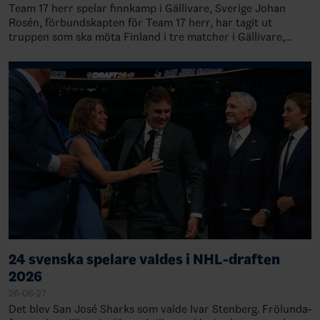
Team 17 herr spelar finnkamp i Gällivare, Sverige Johan
Rosén, förbundskapten för Team 17 herr, har tagit ut
truppen som ska möta Finland i tre matcher i Gällivare,
Sverige, 28-30 augusti. TruppenMål…
24 svenska spelare valdes i NHL-draften
2026
26-06-27
Det blev San José Sharks som valde Ivar Stenberg. Frölunda-