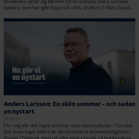
forwarden sällar sig därmed till en exklusiv skara svenska
spelare, som har gått topp två i NHL-draften: 1: Mats Sundin,
Quebec, 19891: Rasmu…
Anders Larsson: En skön sommar - och sedan
en nystart
26-06-27
För mig blir det ingen sommar utan hockeyskolan i Furudal.
Det finns inget bättre än att kombinera sommarledigheten i
stugan i Dalarna, med ett eller några besök på hockeyskolan