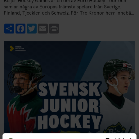
Beijer Hockey Games är en del av Euro Hockey Tour och
samlar några av Europas främsta spelare från Sverige,
Finland, Tjeckien och Schweiz. För Tre Kronor herr innebär
det viktiga match…
Share
Facebook
Twitter
Email
Print