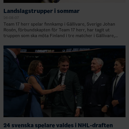
Landslagstrupper i sommar
26-08-07
Team 17 herr spelar finnkamp i Gällivare, Sverige Johan
Rosén, förbundskapten för Team 17 herr, har tagit ut
truppen som ska möta Finland i tre matcher i Gällivare,
Sverige, 28-30 augusti. TruppenMål…
24 svenska spelare valdes i NHL-draften