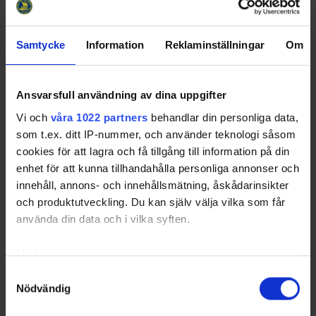
Samtycke
Information
Reklaminställningar
Om
Ansvarsfull användning av dina uppgifter
Vi och
våra 1022 partners
behandlar din personliga data,
som t.ex. ditt IP-nummer, och använder teknologi såsom
cookies för att lagra och få tillgång till information på din
enhet för att kunna tillhandahålla personliga annonser och
innehåll, annons- och innehållsmätning, åskådarinsikter
och produktutveckling. Du kan själv välja vilka som får
använda din data och i vilka syften.
Med din tillåtelse skulle vi även vilja:
Samla in information om din geografiska plats
Samtyckesval
Nödvändig
som kan ha en noggrannhet på upp till flera meter
Identifiera din enhet genom att aktivt skanna den