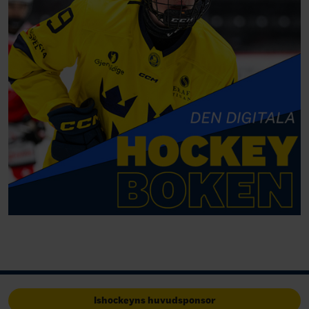
Ishockeyns huvudsponsor