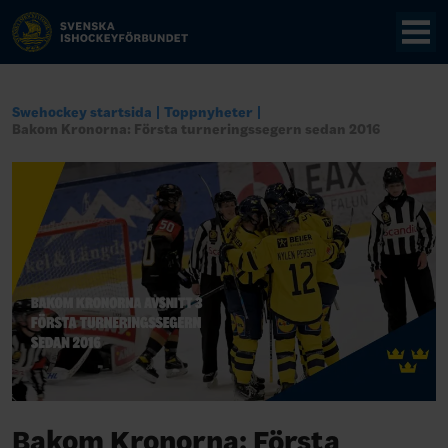
Swehockey startsida
Toppnyheter
Bakom Kronorna: Första turneringssegern sedan 2016
Bakom Kronorna: Första