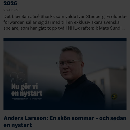
2026
26-06-27
Det blev San José Sharks som valde Ivar Stenberg. Frölunda-
forwarden sällar sig därmed till en exklusiv skara svenska
spelare, som har gått topp två i NHL-draften: 1: Mats Sundin,
Quebec, 19891: Rasmu…
Anders Larsson: En skön sommar - och sedan
en nystart