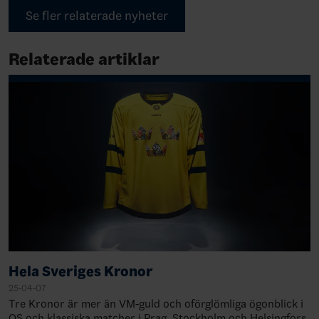
Se fler relaterade nyheter
Relaterade artiklar
Hela Sveriges Kronor
25-04-07
Tre Kronor är mer än VM-guld och oförglömliga ögonblick i
OS och klassiska matcher i Prag, Stockholm och Helsingfors.