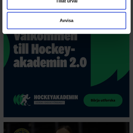
Dessa kan i sin tur kombinera informationen med annan
Tillåt urval
information som du har tillhandahållit eller som de har
samlat in när du har använt deras tjänster.
Avvisa