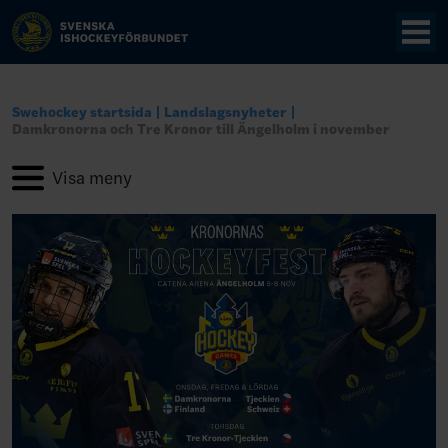
Swehockey startsida
Landslagsnyheter
Damkronorna och Tre Kronor till Ängelholm i november