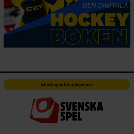
Ishockeyns huvudsponsor