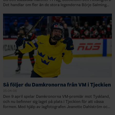
Det handlar om fler än de stora legenderna Börje Salming
och Mats Sundin eller dag…
Så följer du Damkronorna från VM i Tjeckien
25-04-06
Den 9 april spelar Damkronorna VM-premiär mot Tyskland,
och nu befinner sig laget på plats i Tjeckien för att vässa
formen. Med hjälp av lagfotografen Jeanette Dahlström och
Damkronornas media manager…