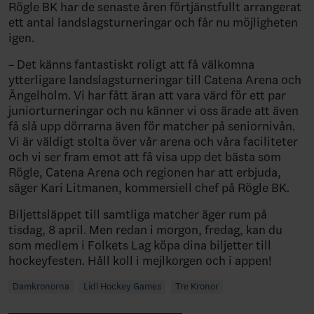
Rögle BK har de senaste åren förtjänstfullt arrangerat
ett antal landslagsturneringar och får nu möjligheten
igen.
– Det känns fantastiskt roligt att få välkomna
ytterligare landslagsturneringar till Catena Arena och
Ängelholm. Vi har fått äran att vara värd för ett par
juniorturneringar och nu känner vi oss ärade att även
få slå upp dörrarna även för matcher på seniornivån.
Vi är väldigt stolta över vår arena och våra faciliteter
och vi ser fram emot att få visa upp det bästa som
Rögle, Catena Arena och regionen har att erbjuda,
säger Kari Litmanen, kommersiell chef på Rögle BK.
Biljettsläppet till samtliga matcher äger rum på
tisdag, 8 april. Men redan i morgon, fredag, kan du
som medlem i Folkets Lag köpa dina biljetter till
hockeyfesten. Håll koll i mejlkorgen och i appen!
Damkronorna
Lidl Hockey Games
Tre Kronor