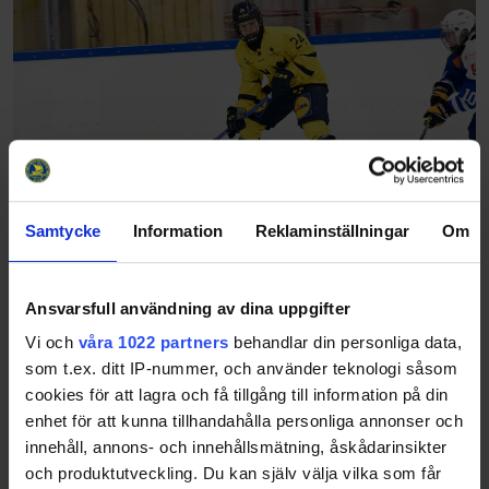
Samtycke
Information
Reklaminställningar
Om
Sista samlingen för Team 16 dam
25-04-03
Ansvarsfull användning av dina uppgifter
– Det känns väldigt spännande att få åka iväg med den här
Vi och
våra 1022 partners
behandlar din personliga data,
gruppen till Schweiz och avsluta säsongen i Kloten. Vi har
med oss ett gäng nya spelare som får äran av att dra på sig
som t.ex. ditt IP-nummer, och använder teknologi såsom
landslagströjan för för…
cookies för att lagra och få tillgång till information på din
Share
Facebook
Twitter
Email
Print
enhet för att kunna tillhandahålla personliga annonser och
innehåll, annons- och innehållsmätning, åskådarinsikter
och produktutveckling. Du kan själv välja vilka som får