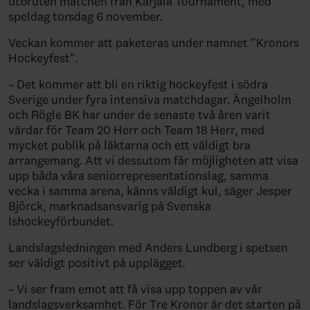
utbruten matchen från Karjala Tournament, med
speldag torsdag 6 november.
Veckan kommer att paketeras under namnet ”Kronors
Hockeyfest”.
– Det kommer att bli en riktig hockeyfest i södra
Sverige under fyra intensiva matchdagar. Ängelholm
och Rögle BK har under de senaste två åren varit
värdar för Team 20 Herr och Team 18 Herr, med
mycket publik på läktarna och ett väldigt bra
arrangemang. Att vi dessutom får möjligheten att visa
upp båda våra seniorrepresentationslag, samma
vecka i samma arena, känns väldigt kul, säger Jesper
Björck, marknadsansvarig på Svenska
Ishockeyförbundet.
Landslagsledningen med Anders Lundberg i spetsen
ser väldigt positivt på upplägget.
– Vi ser fram emot att få visa upp toppen av vår
landslagsverksamhet. För Tre Kronor är det starten på