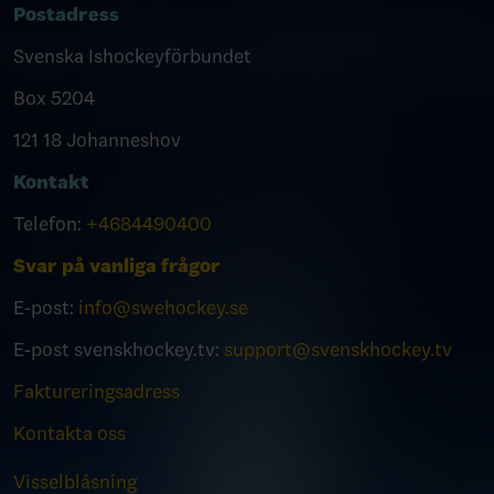
Postadress
Svenska Ishockeyförbundet
Box 5204
121 18 Johanneshov
Kontakt
Telefon:
+4684490400
Svar på vanliga frågor
E-post:
info@swehockey.se
E-post svenskhockey.tv:
support@svenskhockey.tv
Faktureringsadress
Kontakta oss
Visselblåsning