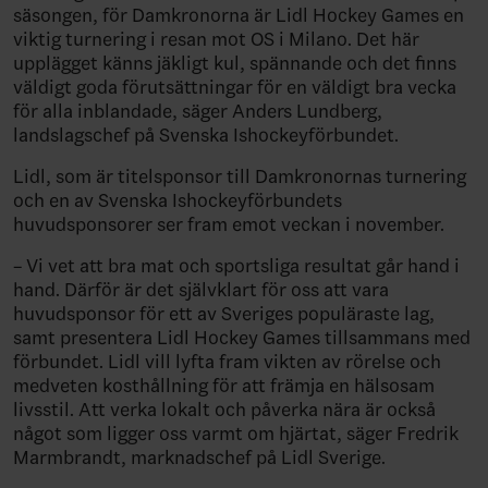
säsongen, för Damkronorna är Lidl Hockey Games en
viktig turnering i resan mot OS i Milano. Det här
upplägget känns jäkligt kul, spännande och det finns
väldigt goda förutsättningar för en väldigt bra vecka
för alla inblandade, säger Anders Lundberg,
landslagschef på Svenska Ishockeyförbundet.
Lidl, som är titelsponsor till Damkronornas turnering
och en av Svenska Ishockeyförbundets
huvudsponsorer ser fram emot veckan i november.
– Vi vet att bra mat och sportsliga resultat går hand i
hand. Därför är det självklart för oss att vara
huvudsponsor för ett av Sveriges populäraste lag,
samt presentera Lidl Hockey Games tillsammans med
förbundet. Lidl vill lyfta fram vikten av rörelse och
medveten kosthållning för att främja en hälsosam
livsstil. Att verka lokalt och påverka nära är också
något som ligger oss varmt om hjärtat, säger Fredrik
Marmbrandt, marknadschef på Lidl Sverige.