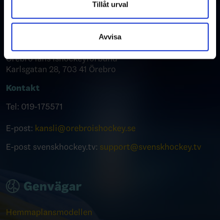
Dessa kan i sin tur kombinera informationen med annan
Tillåt urval
Karlsgatan 28
information som du har tillhandahållit eller som de har
703 41 Örebro
samlat in när du har använt deras tjänster.
Avvisa
Postadress
Örebro läns Ishockeyförbund
Karlsgatan 28, 703 41 Örebro
Kontakt
Tel: 019-175571
E-post:
kansli@orebroishockey.se
E-post svenskhockey.tv:
support@svenskhockey.tv
Genvägar
Hemmaplansmodellen