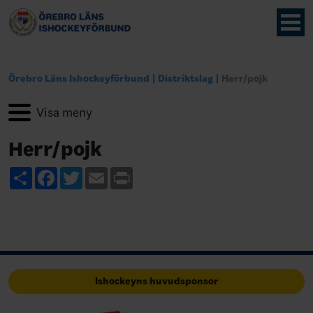
Örebro Läns Ishockeyförbund
Distriktslag
Herr/pojk
Herr/pojk
Share
Facebook
Twitter
Email
Print
Ishockeyns huvudsponsor