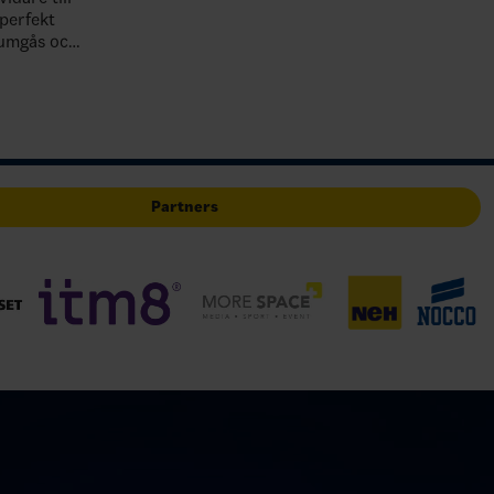
 perfekt
, umgås och
vå. Ta
Partners