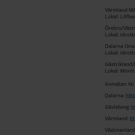
Värmland Må
Lokal: Löfbe
Örebro/Väst
Lokal: Idrot
Dalarna Ons
Lokal: Idrott
Gästrikland/
Lokal: Monit
Anmälan: Ni 
Dalarna:
htt
Gävleborg:
h
Värmland:
ht
Västmanland