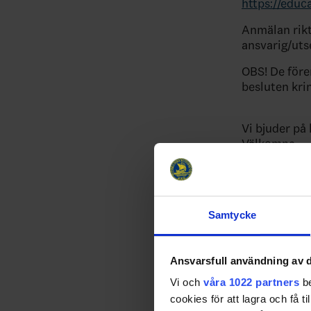
https://educ
Anmälan rikt
ansvarig/uts
OBS! De före
besluten kri
Vi bjuder på
Välkomna
Relater
Samtycke
Ansvarsfull användning av d
Vi och
våra 1022 partners
be
cookies för att lagra och få t