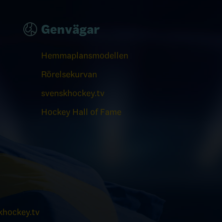
Genvägar
Hemmaplansmodellen
Rörelsekurvan
svenskhockey.tv
Hockey Hall of Fame
hockey.tv