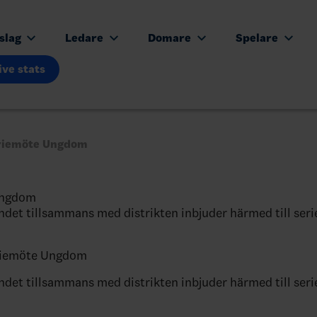
tslag
Ledare
Domare
Spelare
ive stats
eriemöte Ungdom
Ungdom
det tillsammans med distrikten inbjuder härmed till ser
riemöte Ungdom
det tillsammans med distrikten inbjuder härmed till ser