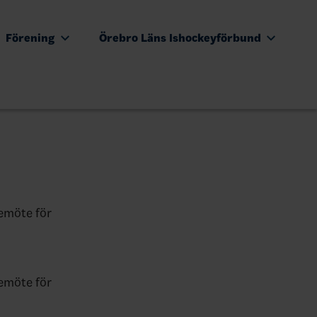
Förening
Örebro Läns Ishockeyförbund
iemöte för
iemöte för