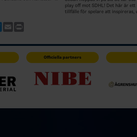
ltarna inom hockeyn är viktiga
play off mot SDHL! Det här är ett
skridskoslpiningens skull…
tillfälle för spelare att inspireras
känna pulsen i en match på hög ni
gärna med hela laget, le…
ebook
Twitter
Email
Print
Officiella partners