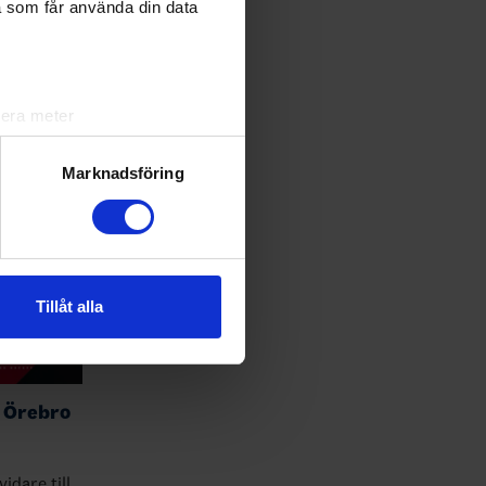
a som får använda din data
lera meter
ryck)
ljsektionen
. Du kan ändra
Marknadsföring
andahålla funktioner för
n information från din enhet
 tur kombinera informationen
Tillåt alla
deras tjänster.
n Örebro
idare till