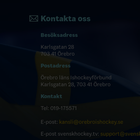
Kontakta oss
Besöksadress
Karlsgatan 28
703 41 Örebro
Postadress
Örebro läns Ishockeyförbund
Karlsgatan 28, 703 41 Örebro
Kontakt
Tel: 019-175571
E-post:
kansli@orebroishockey.se
E-post svenskhockey.tv:
support@svensk