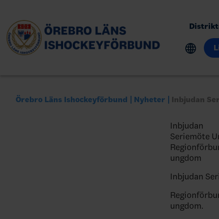
Distrik
L
Örebro Läns Ishockeyförbund
Nyheter
Inbjudan S
Inbjudan
Seriemöte 
Regionförbun
ungdom
Inbjudan Se
Regionförbun
ungdom.