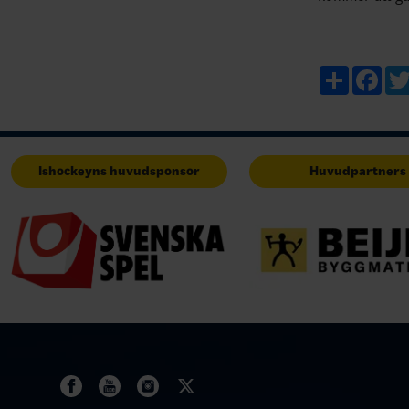
Materialförva
inte bara för 
Share
Fac
Ishockeyns huvudsponsor
Huvudpartners