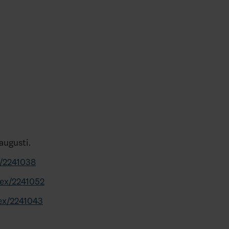
augusti.
x/2241038
dex/2241052
dex/2241043