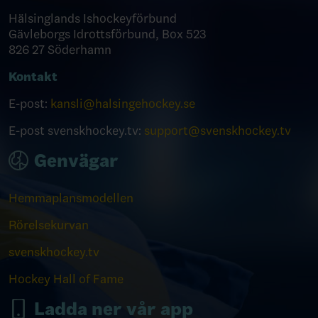
Hälsinglands Ishockeyförbund
Gävleborgs Idrottsförbund, Box 523
826 27 Söderhamn
Kontakt
E-post:
kansli@halsingehockey.se
E-post svenskhockey.tv:
support@svenskhockey.tv
Genvägar
Hemmaplansmodellen
Rörelsekurvan
svenskhockey.tv
Hockey Hall of Fame
Ladda ner vår app