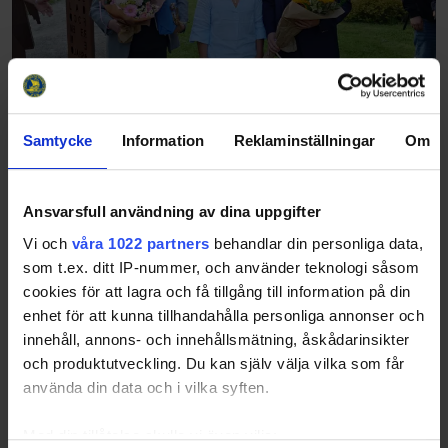
26-06-03
Samtycke
Information
Reklaminställningar
Om
Kvällen inleddes med en lättare förtäring innan programmet
drog igång. Där dagens gäst och tillika ordförande i Svenska
Ishockeyförbundet Anders Larsson inledde med att berätta
Ansvarsfull användning av dina uppgifter
lite om Svensk hockey o…
Vi och
våra 1022 partners
behandlar din personliga data,
som t.ex. ditt IP-nummer, och använder teknologi såsom
26-06-03
cookies för att lagra och få tillgång till information på din
Inbjudan Seriemöte Ungdom Regionförbundet tillsammans
med distrikten inbjuder härmed till seriemöte för ungdom.
enhet för att kunna tillhandahålla personliga annonser och
Värmland Måndag 17/8Lokal: Löfbergs Arena, Karlstad Tid:
innehåll, annons- och innehållsmätning, åskådarinsikter
18.00-21.00 Örebro/Västman…
och produktutveckling. Du kan själv välja vilka som får
använda din data och i vilka syften.
Med din tillåtelse skulle vi även vilja: