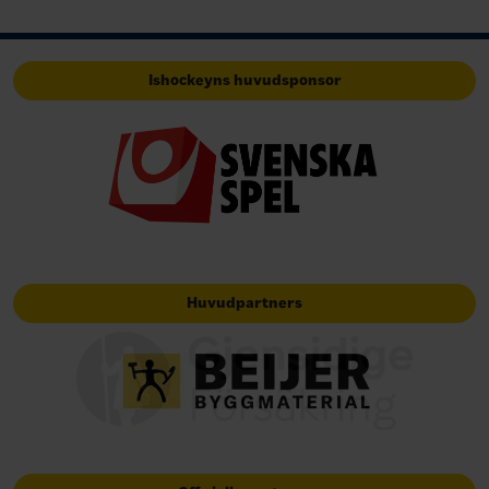
Ishockeyns huvudsponsor
Huvudpartners