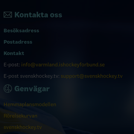
Kontakta oss
Besöksadress
Postadress
Kontakt
E-post:
info@varmland.ishockeyforbund.se
E-post svenskhockey.tv:
support@svenskhockey.tv
Genvägar
Hemmaplansmodellen
Rörelsekurvan
svenskhockey.tv