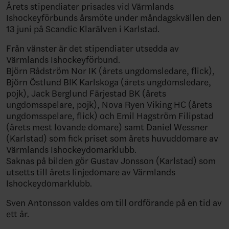
Årets stipendiater prisades vid Värmlands
Ishockeyförbunds årsmöte under måndagskvällen den
13 juni på Scandic Klarälven i Karlstad.
Från vänster är det stipendiater utsedda av
Värmlands Ishockeyförbund.
Björn Rådström Nor IK (årets ungdomsledare, flick),
Björn Östlund BIK Karlskoga (årets ungdomsledare,
pojk), Jack Berglund Färjestad BK (årets
ungdomsspelare, pojk), Nova Ryen Viking HC (årets
ungdomsspelare, flick) och Emil Hagström Filipstad
(årets mest lovande domare) samt Daniel Wessner
(Karlstad) som fick priset som årets huvuddomare av
Värmlands Ishockeydomarklubb.
Saknas på bilden gör Gustav Jonsson (Karlstad) som
utsetts till årets linjedomare av Värmlands
Ishockeydomarklubb.
Sven Antonsson valdes om till ordförande på en tid av
ett år.