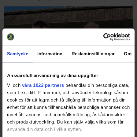
Samtycke
Information
Reklaminställningar
Om
Ansvarsfull användning av dina uppgifter
Vi och
våra 1022 partners
behandlar din personliga data,
som t.ex. ditt IP-nummer, och använder teknologi såsom
cookies för att lagra och få tillgång till information på din
enhet för att kunna tillhandahålla personliga annonser och
innehåll, annons- och innehållsmätning, åskådarinsikter
Fr v: Henrik Löfsäter (Regionförbundet Ishockey Väst)
och produktutveckling. Du kan själv välja vilka som får
och Lars Nilsson (Svenska Ishockeyförbundet)
använda din data och i vilka syften.