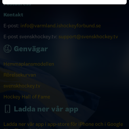
Postadress
Kontakt
E-post:
info@varmland.ishockeyforbund.se
E-post svenskhockey.tv:
support@svenskhockey.tv
Genvägar
Hemmaplansmodellen
Rörelsekurvan
svenskhockey.tv
Hockey Hall of Fame
Ladda ner vår app
Ladda ner vår app i app-store för iPhone och i Google