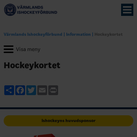
Värmlands Ishockeyförbund
Information
Hockeykortet
Hockeykortet
Share
Facebook
Twitter
Email
Print
Ishockeyns huvudsponsor