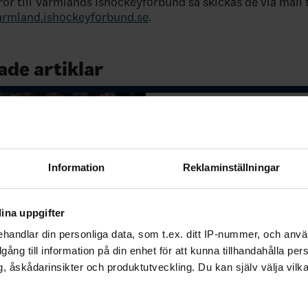
ror till Värmlands Ishockeyförbund så skickas de via mail ti
mland.ishockeyforbund.se
.
ade artiklar
26-06-03
Inbjudan Seriemöte Ungdom
Regionförbundet tillsammans med
inbjuder härmed till seriemöte f
Värmland Måndag 17/8Lokal: Löfb
Information
Reklaminställningar
Arena, Karlstad Tid: 18.00-21.00
Örebro/Västman…
ina uppgifter
handlar din personliga data, som t.ex. ditt IP-nummer, och anv
bjudan till årets
illgång till information på din enhet för att kunna tillhandahålla pe
tbildning (tidigare
, åskådarinsikter och produktutveckling. Du kan själv välja vilk
utbildning). Hela regionen
ma anmälningslänk, eftersom
 är densamma men genomförs