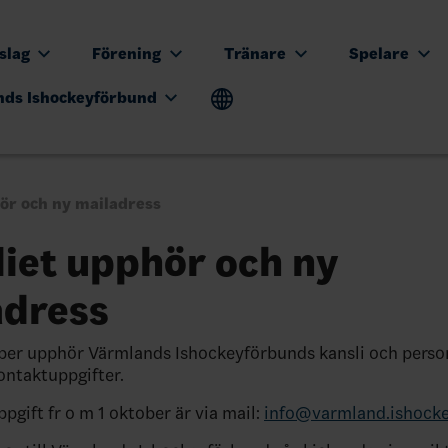
tslag
Förening
Tränare
Spelare
nds Ishockeyförbund
ör och ny mailadress
iet upphör och ny
adress
ber upphör Värmlands Ishockeyförbunds kansli och perso
ntaktuppgifter.
pgift fr o m 1 oktober är via mail:
info@varmland.ishocke