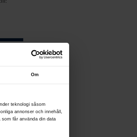
ll:
 distrikten
ör ungdom.
ergs
Om
änder teknologi såsom
rsonliga annonser och innehåll,
a som får använda din data