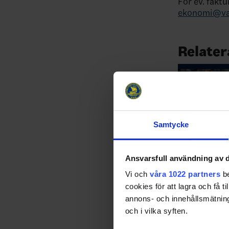
För ev. faktu
ekonomi@var
Relater
Samtycke
Ansvarsfull användning av d
26-06-10
Vi och
våra 1022 partners
be
Här kommer in
cookies för att lagra och få t
regionsdomaru
annons- och innehållsmätning
distriktsdomar
och i vilka syften.
använder sam
utbildningen