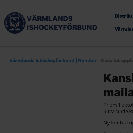
Distrik
Värmla
Värmlands Ishockeyförbund
Nyheter
Kansliet upph
Kansl
mail
Fr om 1 okto
nuvarande ko
Ny kontaktup