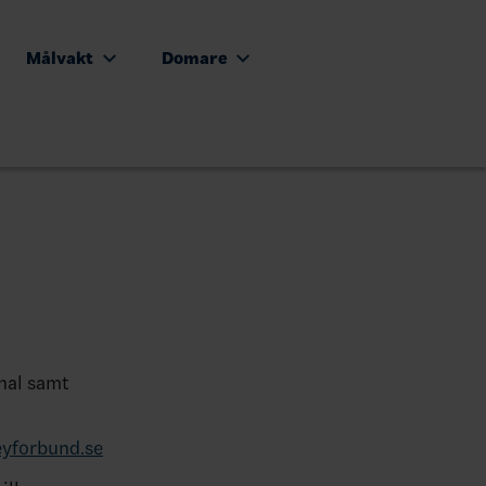
Målvakt
Domare
nal samt
yforbund.se