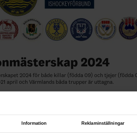
onmästerskap 2024
skapet 2024 för både killar (födda 09) och tjejer (födda 
9-21 april och Värmlands båda trupper är uttagna.
illarnas trupp och
här
för killarnas spelschema.
jejernas trupp och
här
för tjejernas spelschema.
Information
Reklaminställningar
ade artiklar