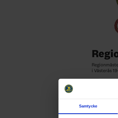
Regi
Regionmäster
i Västerås 1
Läs
här
för k
Läs
här
för t
Samtycke
Relater