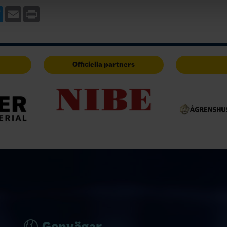
verksamhetsplan…
ebook
Twitter
Email
Print
Officiella partners
Genvägar