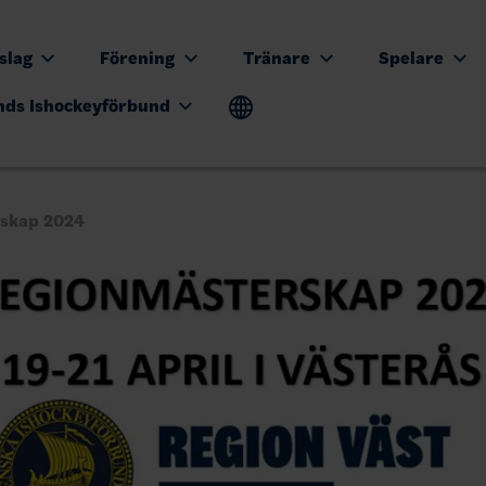
tslag
Förening
Tränare
Spelare
nds Ishockeyförbund
skap 2024