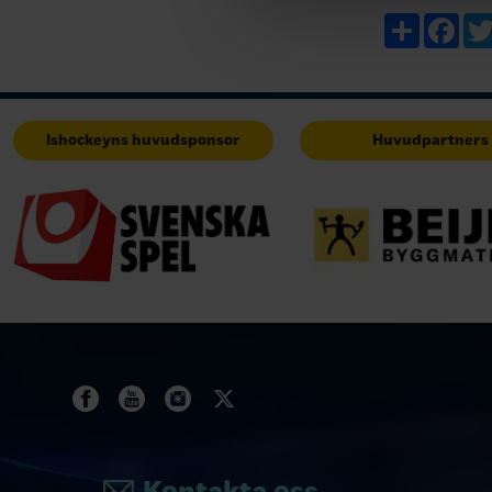
berättelser, 
Share
Fac
Ishockeyns huvudsponsor
Huvudpartners
Kontakta oss