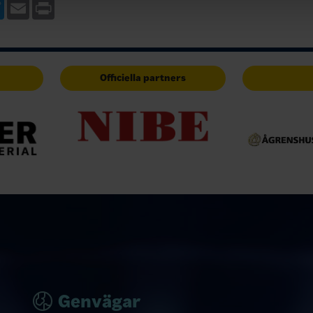
verksamhetsplan…
ebook
Twitter
Email
Print
Officiella partners
Genvägar