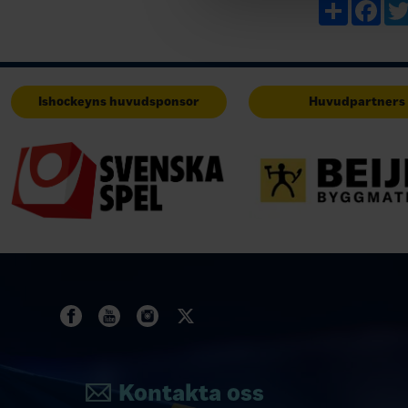
berättelser, 
Share
Fac
Ishockeyns huvudsponsor
Huvudpartners
Kontakta oss