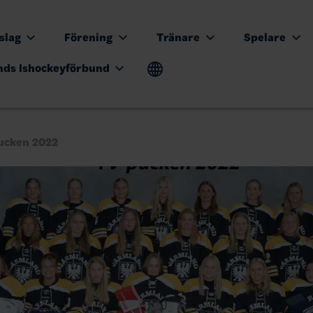
tslag
Förening
Tränare
Spelare
nds Ishockeyförbund
pucken 2022