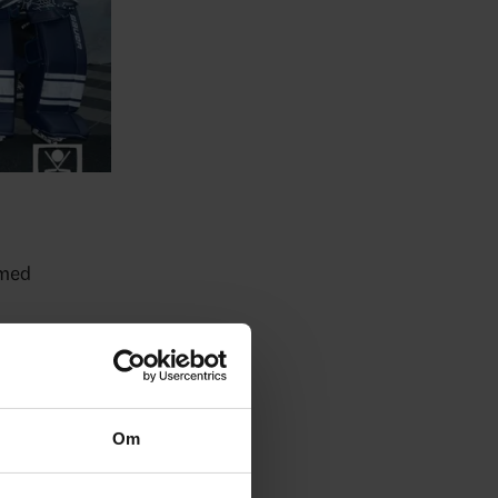
 med
tålbucklan
Om