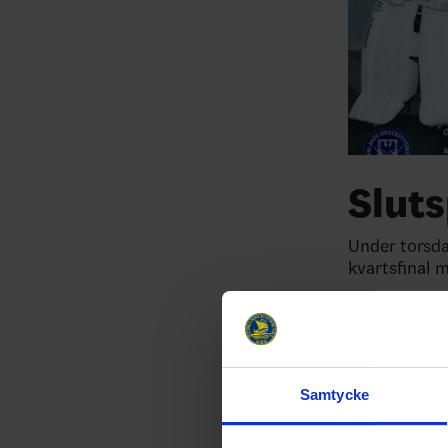
Slut
Under torsda
kvartsfinal 
Det är ett f
blev TV-puck
Samtycke
Relater