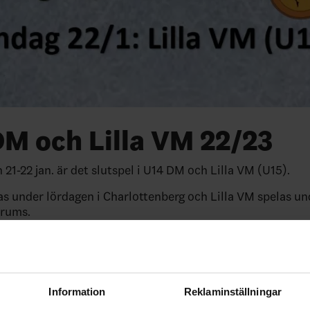
M och Lilla VM 22/23
21-22 jan. är det slutspel i U14 DM och Lilla VM (U15).
s under lördagen i Charlottenberg och Lilla VM spelas un
Grums.
. i Charlottenberg:
Spelschema U14 DM
n. i Grums:
Spelschema Lilla VM
Information
Reklaminställningar