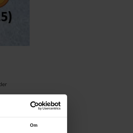
der
Om