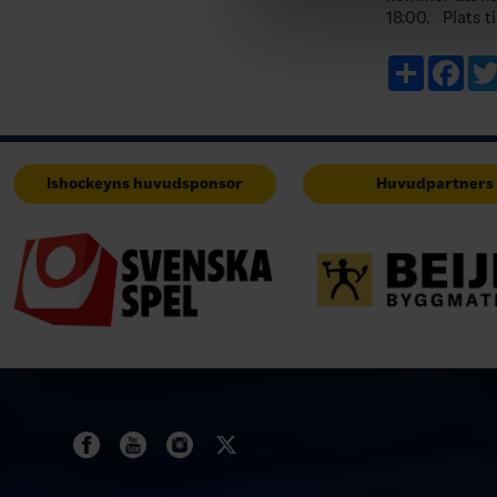
18:00. Plats 
och förvaltnin
berättelser, 
Share
Fac
Ishockeyns huvudsponsor
Huvudpartners