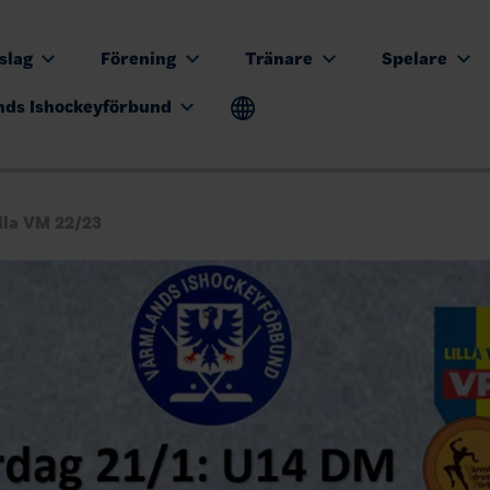
tslag
Förening
Tränare
Spelare
nds Ishockeyförbund
lla VM 22/23