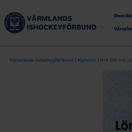
Distrik
Värmla
Värmlands Ishockeyförbund
Nyheter
U14 DM och Li