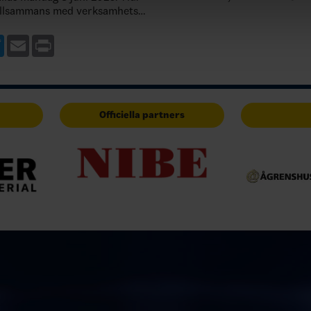
verksamhetssystem. Övergången 
tillsammans med verksamhets-
automatiskt, och för de…
gsberättelser, revisorernas
verksamhetsplan…
ebook
Twitter
Email
Print
Officiella partners