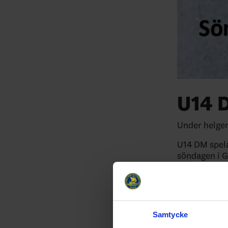
U14 D
Under helgen 
U14 DM spela
söndagen i 
Lördag 21 jan
Söndag 22 ja
Samtycke