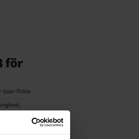
 för
tjejer födda
singland,