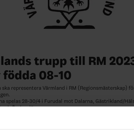
ands trupp till RM 2023
r födda 08-10
ska representera Värmland i RM (Regionsmästerskap) för 
agen.
rna spelas 28-30/4 i Furudal mot Dalarna, Gästrikland/Häl
 och Örebro län.
pen
här
.