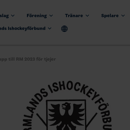
tslag
Förening
Tränare
Spelare
nds Ishockeyförbund
pp till RM 2023 för tjejer