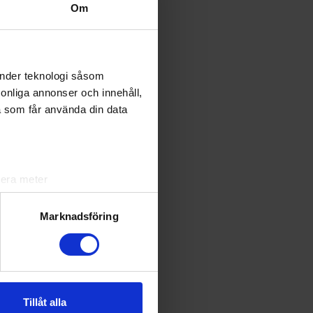
Om
änder teknologi såsom
rsonliga annonser och innehåll,
a som får använda din data
 distrikten
ör ungdom.
ergs
lera meter
ryck)
ljsektionen
. Du kan ändra
Marknadsföring
andahålla funktioner för
n information från din enhet
 tur kombinera informationen
Tillåt alla