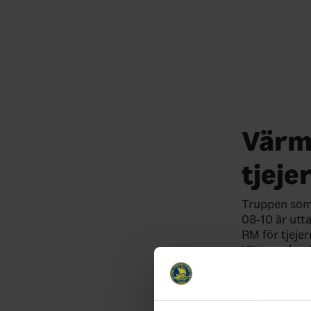
Värml
tjeje
Truppen som 
08-10 är utt
RM för tjeje
Västmanland
Se RM trup