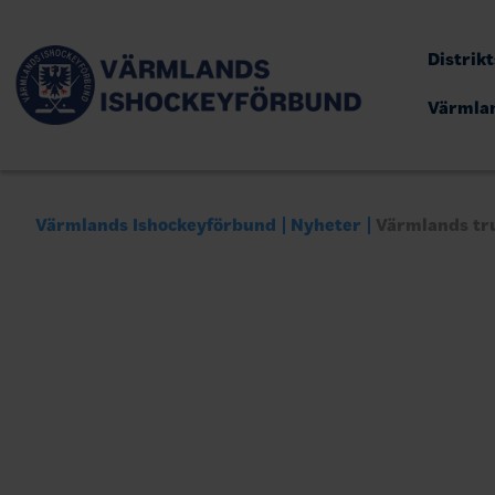
Distrik
Värmla
Värmlands Ishockeyförbund
Nyheter
Värmlands tru