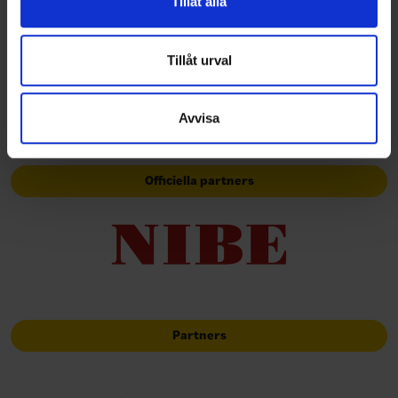
Tillåt alla
information från din enhet till de sociala medier och
Huvudpartners
annons- och analysföretag som vi samarbetar med.
Dessa kan i sin tur kombinera informationen med annan
Tillåt urval
information som du har tillhandahållit eller som de har
samlat in när du har använt deras tjänster.
Avvisa
Officiella partners
Partners