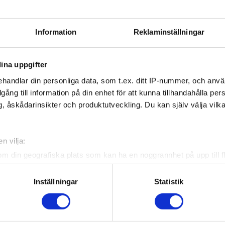
artners
Officiella partners
Information
Reklaminställningar
ina uppgifter
handlar din personliga data, som t.ex. ditt IP-nummer, och anv
illgång till information på din enhet för att kunna tillhandahålla pe
, åskådarinsikter och produktutveckling. Du kan själv välja vilk
n vilja:
om din geografiska plats som kan ha en noggrannhet på upp till f
genom att aktivt skanna den för specifika kännetecken (fingeravt
Genvägar
rsonliga uppgifter behandlas och ställ in dina preferenser i
deta
Inställningar
Statistik
ke när som helst från cookie-förklaringen.
Hemmaplansmodellen
e för att anpassa innehållet och annonserna till användarna, tillh