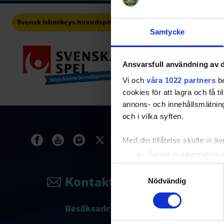
Svensk ishockeys huvudsponsor
Tre Kronors huvudp
Samtycke
Ansvarsfull användning av d
Vi och
våra 1022 partners
be
cookies för att lagra och få t
annons- och innehållsmätning
och i vilka syften.
Med din tillåtelse skulle vi äve
Samla in information 
Identifiera din enhet 
Samtyckesval
Kontakta oss
Ta reda på mer om hur dina pe
Nödvändig
eller dra tillbaka ditt samtyc
Besöksadress
Vi använder enhetsidentifierar