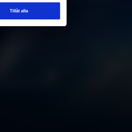
n information från din enhet
 tur kombinera informationen
Tillåt alla
deras tjänster.