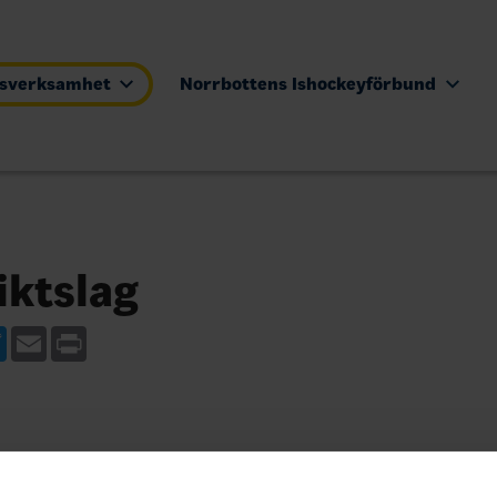
tsverksamhet
Norrbottens Ishockeyförbund
iktslag
ebook
Twitter
Email
Print