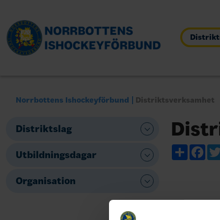
Distrik
Norrbottens Ishockeyförbund
Distriktsverksamhet
Distr
Distriktslag
Share
Fac
Utbildningsdagar
Organisation