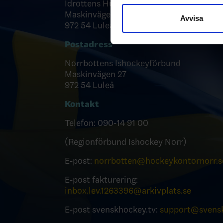
Idrottens Hus
sociala medier och analysera 
Maskinvägen 27
till de sociala medier och a
Avvisa
972 54 Luleå
med annan information som du 
Postadress
Norrbottens Ishockeyförbund
Maskinvägen 27
972 54 Luleå
Kontakt
Telefon: 090-14 91 00
(Regionförbund Ishockey Norr)
E-post:
norrbotten@hockeykontornorr.s
E-post fakturering:
inbox.lev.1263396@arkivplats.se
E-post svenskhockey.tv:
support@svensk