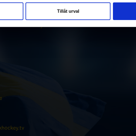
Rörelsekurvan
vår trafik. Vi vidarebefordrar även sådana identifierare och anna
nnons- och analysföretag som vi samarbetar med. Dessa kan i sin
Tillåt urval
svenskhockey.tv
har tillhandahållit eller som de har samlat in när du har använt 
Hockey Hall of Fame
e
hockey.tv