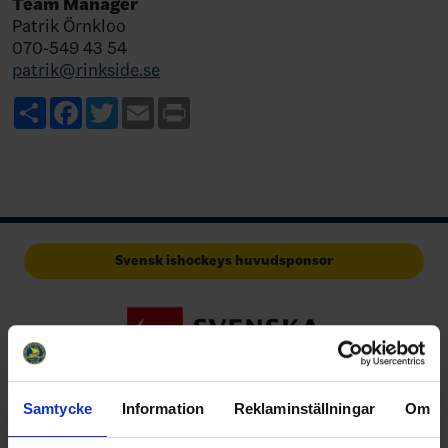
Team Manager
Patrik Örnkloo
070-549 43 54
patrik@rinkside.se
Share
Facebook
Twitter
Email
Print
Svensk ishockeys huvudsponsor
Samtycke
Information
Reklaminställningar
Om