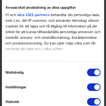
Tre Kronors huvudpartners
Ansvarsfull användning av dina uppgifter
Vi och
våra 1022 partners
behandlar din personliga data,
som t.ex. ditt IP-nummer, och använder teknologi såsom
cookies för att lagra och få tillgång till information på din
enhet för att kunna tillhandahålla personliga annonser och
innehåll, annons- och innehållsmätning, åskådarinsikter
och produktutveckling. Du kan själv välja vilka som får
Officiella partners
använda din data och i vilka syften.
Med din tillåtelse skulle vi även vilja:
Samla in information om din geografiska plats
Samtyckesval
Nödvändig
som kan ha en noggrannhet på upp till flera meter
Identifiera din enhet genom att aktivt skanna den
för specifika kännetecken (fingeravtryck)
Partners Norrbottens ishockeyförbund
Inställningar
Ta reda på mer om hur dina personliga uppgifter
behandlas och ställ in dina preferenser i
detaljsektionen
.
Statistik
Du kan ändra eller dra tillbaka ditt samtycke när som