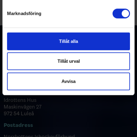
helst från cookie-förklaringen.
Marknadsföring
Vi använder enhetsidentifierare för att anpassa innehållet
och annonserna till användarna, tillhandahålla funktioner
för sociala medier och analysera vår trafik. Vi
vidarebefordrar även sådana identifierare och annan
Tillåt alla
information från din enhet till de sociala medier och
annons- och analysföretag som vi samarbetar med.
Dessa kan i sin tur kombinera informationen med annan
Tillåt urval
information som du har tillhandahållit eller som de har
Kontakta oss
samlat in när du har använt deras tjänster.
Avvisa
Besöksadress
Idrottens Hus
Maskinvägen 27
972 54 Luleå
Postadress
Norrbottens Ishockeyförbund