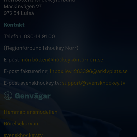
Maskinvägen 27
972 54 Luleå
Kontakt
Telefon: 090-14 91 00
(Regionförbund Ishockey Norr)
E-post:
norrbotten@hockeykontornorr.se
E-post fakturering:
inbox.lev.1263396@arkivplats.se
E-post svenskhockey.tv:
support@svenskhockey.tv
Genvägar
Hemmaplansmodellen
Rörelsekurvan
svenskhockey.tv