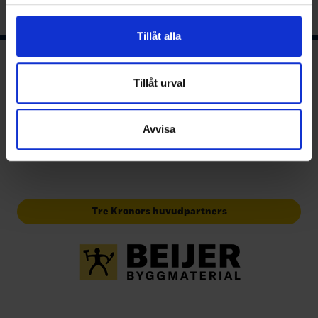
för sociala medier och analysera vår trafik. Vi
vidarebefordrar även sådana identifierare och annan
Tillåt alla
information från din enhet till de sociala medier och
annons- och analysföretag som vi samarbetar med.
Svensk ishockeys huvudsponsor
Dessa kan i sin tur kombinera informationen med annan
Tillåt urval
information som du har tillhandahållit eller som de har
samlat in när du har använt deras tjänster.
Avvisa
Tre Kronors huvudpartners