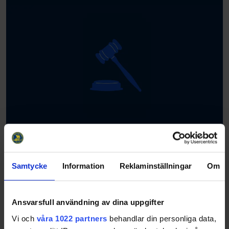
Distriktsmöte Norrbottens
Ishockeyförbund 2025
26-03-30
Samtycke
Information
Reklaminställningar
Om
Datum: Tisdag den 16 juni 2026 Tid: Kl 18.00 Plats:
Kansliet, Idrottens Hus Maskinvägen 27, Luleå Varje
förening har rätt att anmäla två ombud. Senast tv…
Ansvarsfull användning av dina uppgifter
Vi och
våra 1022 partners
behandlar din personliga data,