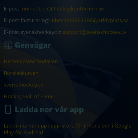
E-post:
norrbotten@hockeykontornorr.se
E-post fakturering:
inbox.lev.1263396@arkivplats.se
E-post svenskhockey.tv:
support@svenskhockey.tv
Genvägar
Hemmaplansmodellen
Rörelsekurvan
svenskhockey.tv
Hockey Hall of Fame
Ladda ner vår app
Ladda ner vår app i app-store för iPhone och i Google
Play för Android