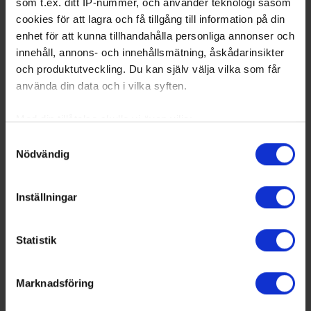
som t.ex. ditt IP-nummer, och använder teknologi såsom
cookies för att lagra och få tillgång till information på din
enhet för att kunna tillhandahålla personliga annonser och
innehåll, annons- och innehållsmätning, åskådarinsikter
och produktutveckling. Du kan själv välja vilka som får
använda din data och i vilka syften.
Med din tillåtelse skulle vi även vilja:
Samla in information om din geografiska plats
Samtyckesval
Nödvändig
som kan ha en noggrannhet på upp till flera meter
Luleå HF Distriktsmästare för U15 25/26
Identifiera din enhet genom att aktivt skanna den
för specifika kännetecken (fingeravtryck)
26-03-01
Inställningar
Alla resultat från U15 DM/Lilla VM
Ta reda på mer om hur dina personliga uppgifter
behandlas och ställ in dina preferenser i
detaljsektionen
.
Statistik
Du kan ändra eller dra tillbaka ditt samtycke när som
Utbildningsdagar U14 pojkar
helst från cookie-förklaringen.
26-02-04
Marknadsföring
Vi använder enhetsidentifierare för att anpassa innehållet
Share
Facebook
Twitter
Email
Print
och annonserna till användarna, tillhandahålla funktioner