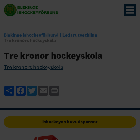
Blekinge Ishockeyförbund
Ledarutveckling
Tre kronors hockeyskola
Tre kronor hockeyskola
Tre kronors hockeyskola
Share
Facebook
Twitter
Email
Print
Ishockeyns huvudsponsor