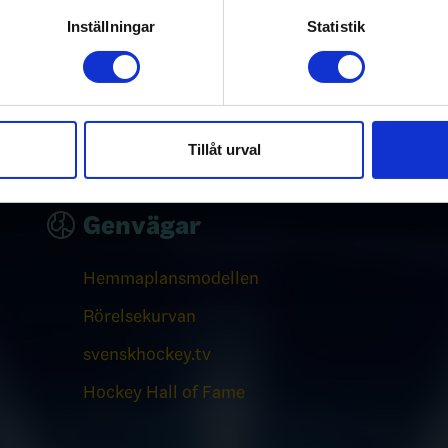
rsonliga uppgifter behandlas och ställ in dina preferenser i
deta
Inställningar
Statistik
ke när som helst från cookie-förklaringen.
e för att anpassa innehållet och annonserna till användarna, tillh
vår trafik. Vi vidarebefordrar även sådana identifierare och anna
nnons- och analysföretag som vi samarbetar med. Dessa kan i sin
Tillåt urval
har tillhandahållit eller som de har samlat in när du har använt 
Genvägar
Hemmaplansmodellen
Rörelsekurvan
svenskhockey.tv
Hockey Hall of Fame