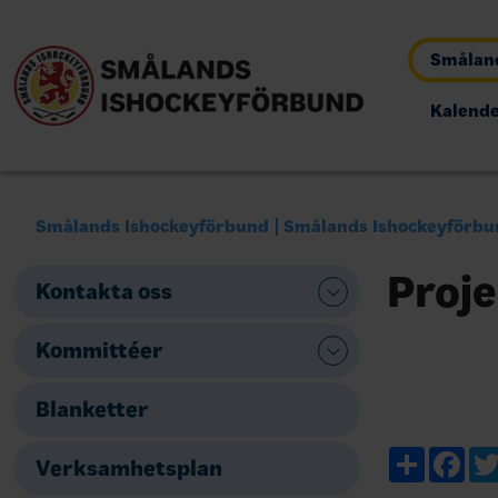
Småland
Kalend
Smålands Ishockeyförbund
Smålands Ishockeyförbu
Proje
Kontakta oss
Kommittéer
Blanketter
Share
Fac
Verksamhetsplan