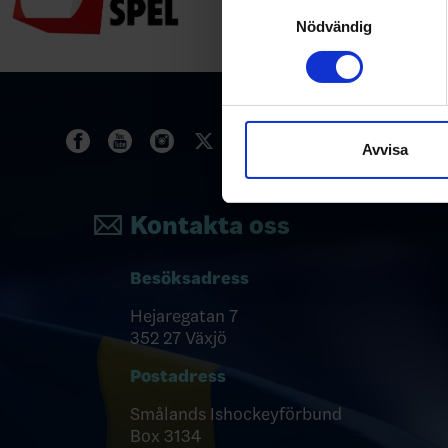
Samtyckesval
Ta reda på mer om hur dina pe
Nödvändig
eller dra tillbaka ditt samtyc
Vi använder enhetsidentifierar
sociala medier och analysera 
till de sociala medier och a
Avvisa
med annan information som du 
Kontakta oss
Besöksadress
Hejaregatan 7
352 27 Växjö
Postadress
Smålands Ishockeyförbund
Box 3134