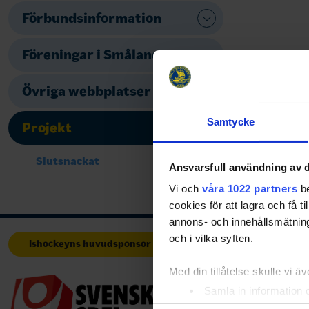
Förbundsinformation
Föreningar i Småland
Övriga webbplatser
Samtycke
Projekt
Slutsnackat
Ansvarsfull användning av d
Vi och
våra 1022 partners
be
cookies för att lagra och få t
annons- och innehållsmätning
och i vilka syften.
Ishockeyns huvudsponsor
Huvudpartners
Med din tillåtelse skulle vi äve
Samla in information 
Identifiera din enhet 