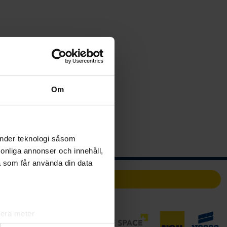
Om
änder teknologi såsom
rsonliga annonser och innehåll,
a som får använda din data
Partners
lera meter
ryck)