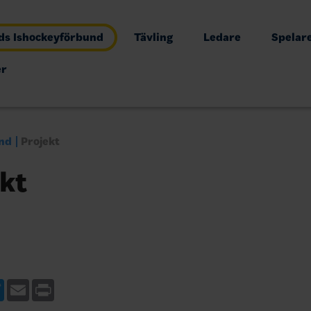
s Ishockeyförbund
Tävling
Ledare
Spelar
er
nd
Projekt
kt
ebook
Twitter
Email
Print