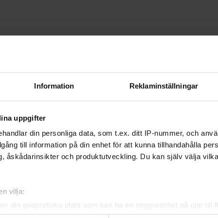
Information
Reklaminställningar
ina uppgifter
handlar din personliga data, som t.ex. ditt IP-nummer, och anv
illgång till information på din enhet för att kunna tillhandahålla pe
, åskådarinsikter och produktutveckling. Du kan själv välja vilk
Officiella partners
n vilja:
om din geografiska plats som kan ha en noggrannhet på upp till f
genom att aktivt skanna den för specifika kännetecken (fingeravt