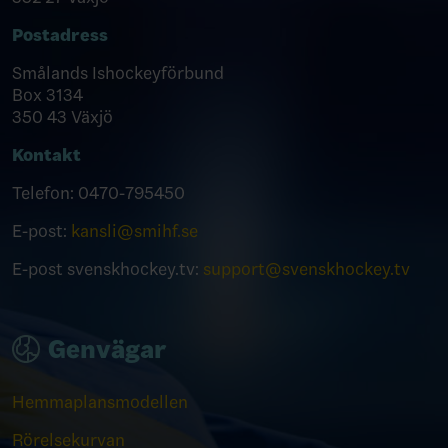
Postadress
Smålands Ishockeyförbund
Box 3134
350 43 Växjö
Kontakt
Telefon:
0470-795450
E-post:
kansli@smihf.se
E-post svenskhockey.tv:
support@svenskhockey.tv
Genvägar
Hemmaplansmodellen
Rörelsekurvan