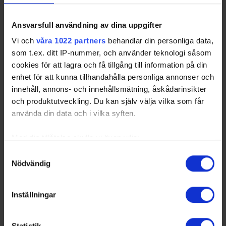
Ansvarsfull användning av dina uppgifter
Vi och
våra 1022 partners
behandlar din personliga data,
som t.ex. ditt IP-nummer, och använder teknologi såsom
Huvudpartners
cookies för att lagra och få tillgång till information på din
enhet för att kunna tillhandahålla personliga annonser och
innehåll, annons- och innehållsmätning, åskådarinsikter
och produktutveckling. Du kan själv välja vilka som får
använda din data och i vilka syften.
Med din tillåtelse skulle vi även vilja:
Officiella partners
Samla in information om din geografiska plats
Samtyckesval
Nödvändig
som kan ha en noggrannhet på upp till flera meter
Identifiera din enhet genom att aktivt skanna den
för specifika kännetecken (fingeravtryck)
Inställningar
Ta reda på mer om hur dina personliga uppgifter
behandlas och ställ in dina preferenser i
detaljsektionen
.
Statistik