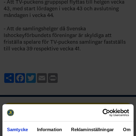
- Att TV-puckens gruppspel flyttas till helgen vecka
43, med start lördagen i vecka 43 och avslutning
måndagen i vecka 44.
- Att de samlingshelger då Svenska
Ishockeyförbundets föreningar är skyldiga att
friställa spelare för TV-puckens samlingar fastställs
till vecka 39 respektive vecka 41.
Share
Facebook
Twitter
Email
Print
Ishockeyns huvudsponsor
Samtycke
Information
Reklaminställningar
Om