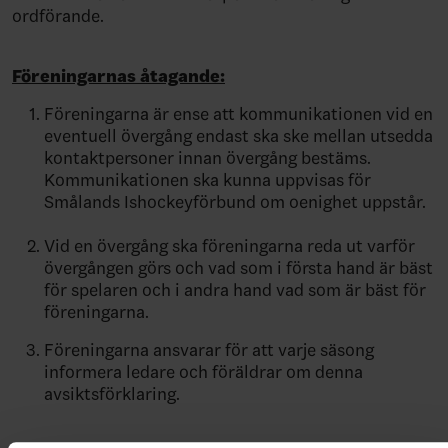
ordförande.
Föreningarnas åtagande:
Föreningarna är ense att kommunikationen vid en
eventuell övergång endast ska ske mellan utsedda
kontaktpersoner innan övergång bestäms.
Kommunikationen ska kunna uppvisas för
Smålands Ishockeyförbund om oenighet uppstår.
Vid en övergång ska föreningarna reda ut varför
övergången görs och vad som i första hand är bäst
för spelaren och i andra hand vad som är bäst för
föreningarna.
Föreningarna ansvarar för att varje säsong
informera ledare och föräldrar om denna
avsiktsförklaring.