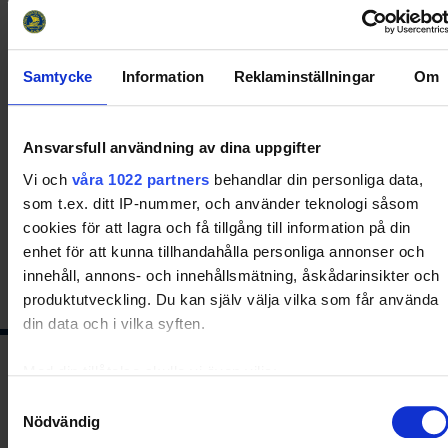
Smålands Ishockeyförbunds åtagande:
Publicera avsiktsförklaringen på Smålands
Ishockeyförbunds hemsida.
Samtycke
Information
Reklaminställningar
Om
Följa upp att avsiktsförklaringen efterlevs vid
eventuella övergångar.
Ansvarsfull användning av dina uppgifter
Anordna ett årligt möte där denna
Vi och
våra 1022 partners
behandlar din personliga data,
avsiktsförklaring diskuteras och utvärderas.
som t.ex. ditt IP-nummer, och använder teknologi såsom
cookies för att lagra och få tillgång till information på din
enhet för att kunna tillhandahålla personliga annonser och
Share
Facebook
Twitter
Email
Print
innehåll, annons- och innehållsmätning, åskådarinsikter och
produktutveckling. Du kan själv välja vilka som får använda
din data och i vilka syften.
Med din tillåtelse skulle vi även vilja:
Ishockeyns huvudsponsor
Samla in information om din geografiska plats som
Samtyckesval
Nödvändig
kan ha en noggrannhet på upp till flera meter
Identifiera din enhet genom att aktivt skanna den för