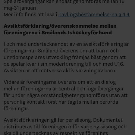
Spelarövergångar kan endast genomföras mellan 16
maj-31 januari.
Mer info finns att läsa i
Tävlingsbestämmelserna § 4:4
Avsiktsförklaring/överenskommelse mellan
föreningarna i Smålands Ishockeyförbund
I och med undertecknandet av en avsiktsförklaring är
föreningarna i Småland överens om att barn- och
ungdomsspelares utveckling främjas bäst genom att
de spelar kvar i sin moderförening till och med U16.
Avsikten är att motverka aktiv värvning av barn.
Vidare är föreningarna överens om att en dialog
mellan föreningarna är central och inga övergångar
får under några omständigheter genomföras utan att
personlig kontakt först har tagits mellan berörda
föreningar.
Avsiktsförklaringen gäller per säsong. Dokumentet
distribueras till föreningen inför varje ny säsong och
ska då undertecknas av respektive förenings