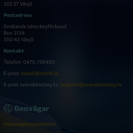
352 27 Växjö
Postadress
Smålands Ishockeyförbund
Box 3134
350 43 Växjö
Kontakt
Telefon:
0470-795450
E-post:
kansli@smihf.se
E-post svenskhockey.tv:
support@svenskhockey.tv
Genvägar
Hemmaplansmodellen