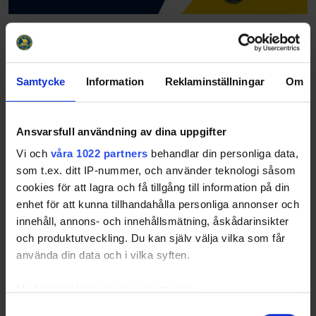
25-09-19
Ny Camp med Kalle Olsson. Denna gång riktar det sig
till födda 2012 och 2013. Följ länken som ligger med i
Samtycke
Information
Reklaminställningar
Om
nyheten så kommer ni till inbjudan. Kalles Camper är
mycket uppskattade så anmäler så fort ni…
Ansvarsfull användning av dina uppgifter
Lycka till i TV-pucken
Vi och
våra 1022 partners
behandlar din personliga data,
som t.ex. ditt IP-nummer, och använder teknologi såsom
cookies för att lagra och få tillgång till information på din
enhet för att kunna tillhandahålla personliga annonser och
innehåll, annons- och innehållsmätning, åskådarinsikter
och produktutveckling. Du kan själv välja vilka som får
använda din data och i vilka syften.
Med din tillåtelse skulle vi även vilja:
Samla in information om din geografiska plats
Samtyckesval