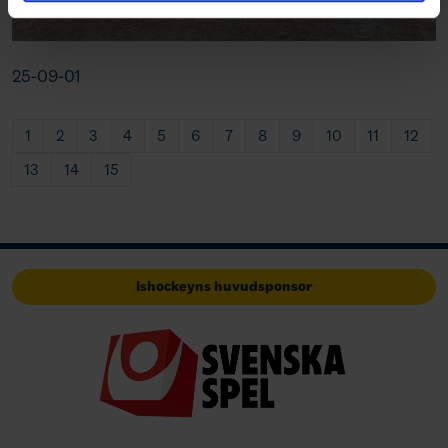
25-09-01
1
2
3
4
5
6
7
8
9
10
11
12
13
14
15
Ishockeyns huvudsponsor