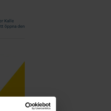
r Kalle
att öppna den