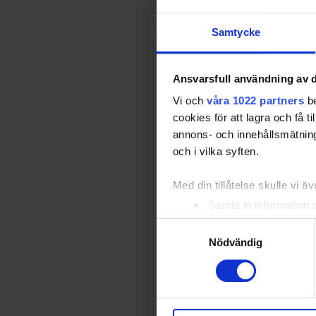
Samtycke
Ansvarsfull användning av d
Vi och
våra 1022 partners
be
cookies för att lagra och få t
25-02-10
Nu ligger de
annons- och innehållsmätning
planerat att
och i vilka syften.
Med din tillåtelse skulle vi äve
Hanna 
Samla in information 
herrla
Identifiera din enhet 
Samtyckesval
Ta reda på mer om hur dina pe
Nödvändig
eller dra tillbaka ditt samtyc
Vi använder enhetsidentifierar
sociala medier och analysera 