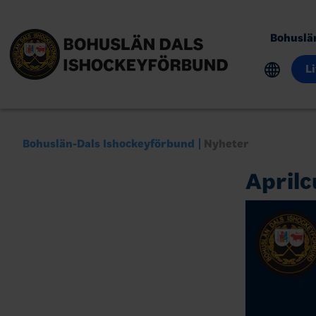
Bohuslä
L
Bohuslän-Dals Ishockeyförbund
Nyheter
Aprilc