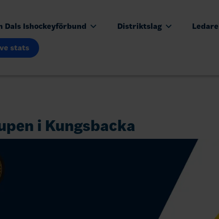
n Dals Ishockeyförbund
Distriktslag
Ledar
ive stats
upen i Kungsbacka