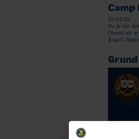
Camp 
25-03-28
Nu är det än
Olsson att a
6 april. Reg
Grund 