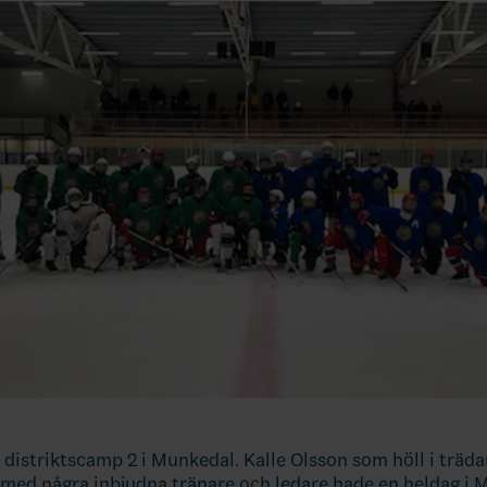
s distriktscamp 2 i Munkedal. Kalle Olsson som höll i träd
med några inbjudna tränare och ledare hade en heldag i 