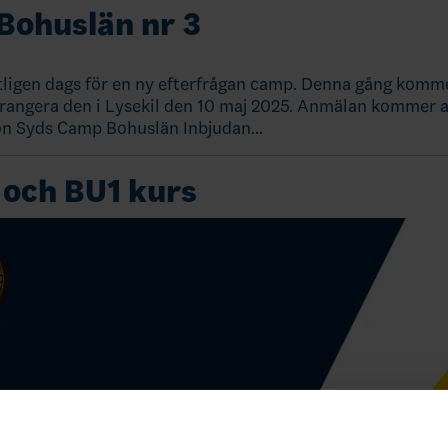
Bohuslän nr 3
tligen dags för en ny efterfrågan camp. Denna gång komme
rrangera den i Lysekil den 10 maj 2025. Anmälan kommer 
ion Syds Camp Bohuslän Inbjudan…
och BU1 kurs