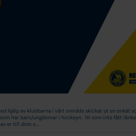
med hjälp av klubbarna i vårt område skickat ut en enkät so
ar som har barn/ungdomar i hockeyn. Ni som inte fått länk
av er till dom s…