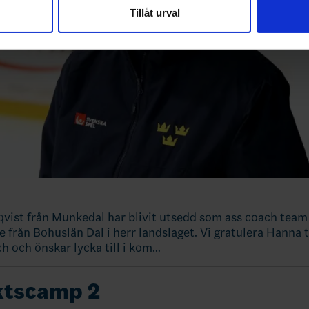
nnons- och analysföretag som vi samarbetar med. Dessa kan i sin
Tillåt urval
har tillhandahållit eller som de har samlat in när du har använt 
ist från Munkedal har blivit utsedd som ass coach team 
e från Bohuslän Dal i herr landslaget. Vi gratulera Hanna ti
h och önskar lycka till i kom…
ktscamp 2