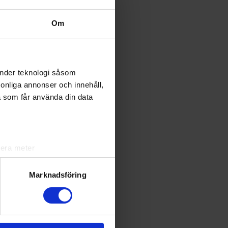
Om
änder teknologi såsom
rsonliga annonser och innehåll,
i har
a som får använda din data
 16
lera meter
ryck)
ljsektionen
. Du kan ändra
Marknadsföring
andahålla funktioner för
n information från din enhet