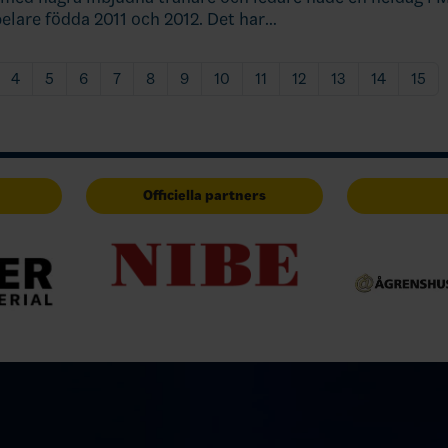
pelare födda 2011 och 2012. Det har…
4
5
6
7
8
9
10
11
12
13
14
15
Officiella partners