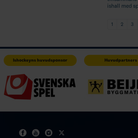
ishall med s
1
2
3
Ishockeyns huvudsponsor
Huvudpartners