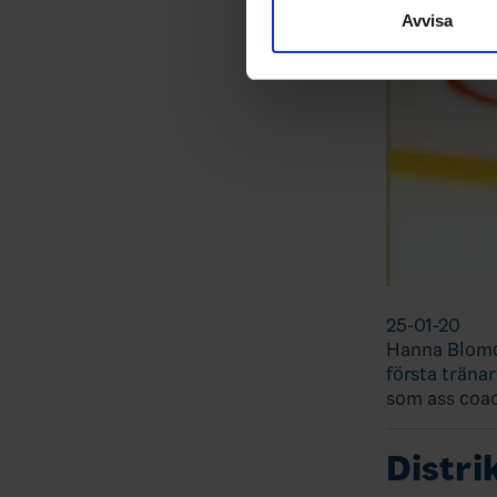
till de sociala medier och a
Avvisa
med annan information som du 
25-01-20
Hanna Blomqv
första tränar
som ass coac
Distri