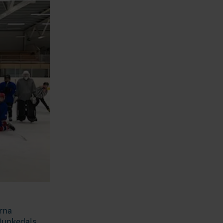
arna
Munkedals