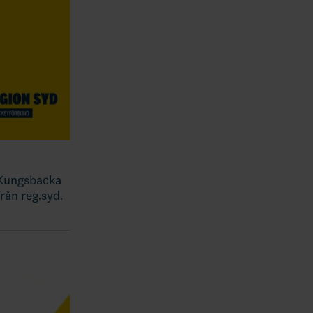
i Kungsbacka
rån reg.syd.