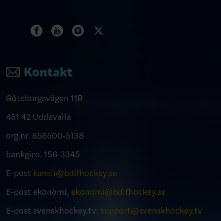
Kontakt
Göteborgsvägen 11B
451 42 Uddevalla
org.nr. 858500-5138
bankgiro. 156-3345
E-post
kansli@bdifhockey.se
E-post ekonomi,
ekonomi@bdifhockey.se
E-post svenskhockey.tv:
support@svenskhockey.tv