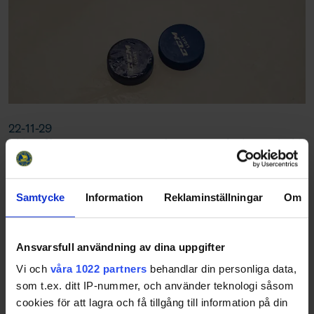
22-11-29
Vi har fått rapporter om att det ser ganska bra ut i Tkh
ute i föreningarna. Kul!
Organisation styrelsen
Samtycke
Information
Reklaminställningar
Om
22-11-29
Efter årsmötet vi hade måndagen den 21/9 sattes en
Ansvarsfull användning av dina uppgifter
ny organisation i förbundet. Det beslutades att Michel
Johansson blev ordförande. Stefan Johansson Kassör.
Vi och
våra 1022 partners
behandlar din personliga data,
Jesper Eckers Utvecklingskommittén Mari…
som t.ex. ditt IP-nummer, och använder teknologi såsom
cookies för att lagra och få tillgång till information på din