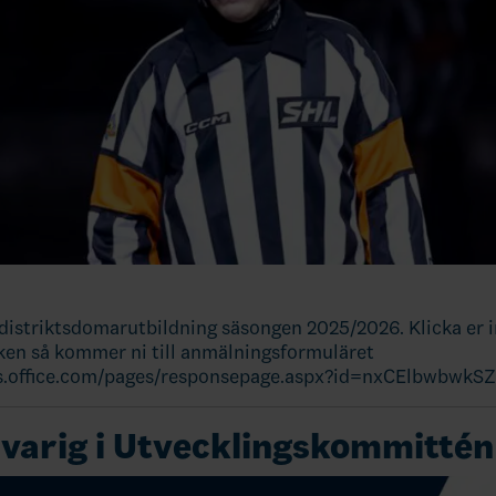
l distriktsdomarutbildning säsongen 2025/2026. Klicka er 
ken så kommer ni till anmälningsformuläret
ms.office.com/pages/responsepage.aspx?id=nxCElbwbwk
varig i Utvecklingskommittén