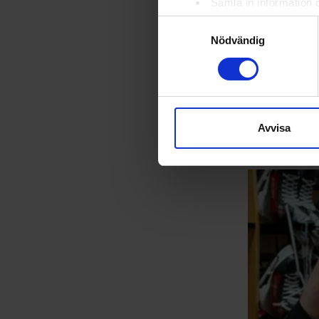
Samla in information 
Identifiera din enhet 
Samtyckesval
Ta reda på mer om hur dina pe
Nödvändig
eller dra tillbaka ditt samtyc
25-06-18
Ulricehamns I
Vi använder enhetsidentifierar
för killarna 
sociala medier och analysera 
till de sociala medier och a
Avvisa
med annan information som du 
Pontu