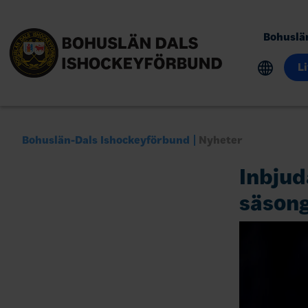
Bohuslä
L
Bohuslän-Dals Ishockeyförbund
Nyheter
Inbjud
säson