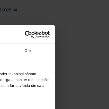
i 2025 på
Om
änder teknologi såsom
rsonliga annonser och innehåll,
a som får använda din data