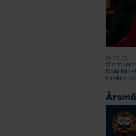
25-05-02
Vi gratulerar
första från v
framkant och
Årsmöt