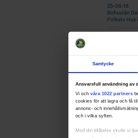
25-06-18
Bohuslän Dal
Folkets Hus 
Biljet
Samtycke
Ansvarsfull användning av d
Vi och
våra 1022 partners
be
cookies för att lagra och få t
annons- och innehållsmätning
och i vilka syften.
Med din tillåtelse skulle vi äve