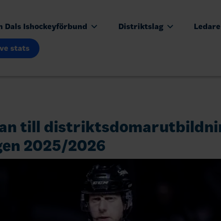
n Dals Ishockeyförbund
Distriktslag
Ledar
ive stats
an till distriktsdomarutbildn
gen 2025/2026