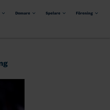
e
Domare
Spelare
Förening
ing