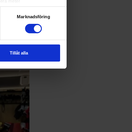
lera meter
ryck)
ljsektionen
. Du kan ändra
Marknadsföring
ns kvalspel
andahålla funktioner för
n information från din enhet
 tur kombinera informationen
Tillåt alla
deras tjänster.