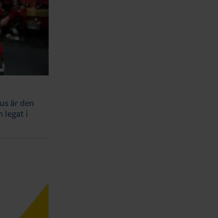
tus är den
 legat i