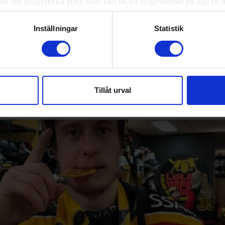
om din geografiska plats som kan ha en noggrannhet på upp till f
genom att aktivt skanna den för specifika kännetecken (fingeravt
rsonliga uppgifter behandlas och ställ in dina preferenser i
deta
Inställningar
Statistik
ke när som helst från cookie-förklaringen.
F Hockey har släpp biljetter till försäljning för TV-pucke
e för att anpassa innehållet och annonserna till användarna, tillh
5-7/9 Ulricehamns IF - översikt
vår trafik. Vi vidarebefordrar även sådana identifierare och anna
nnons- och analysföretag som vi samarbetar med. Dessa kan i sin
Tillåt urval
har tillhandahållit eller som de har samlat in när du har använt 
s Andreasson.