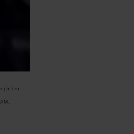
in på den
SZAM…