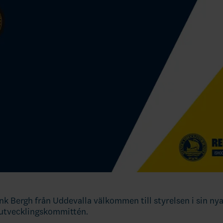
ank Bergh från Uddevalla välkommen till styrelsen i sin nya
 utvecklingskommittén.