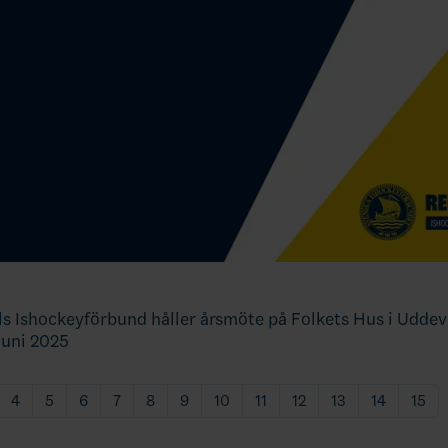
ls Ishockeyförbund håller årsmöte på Folkets Hus i Ud
 juni 2025
4
5
6
7
8
9
10
11
12
13
14
15