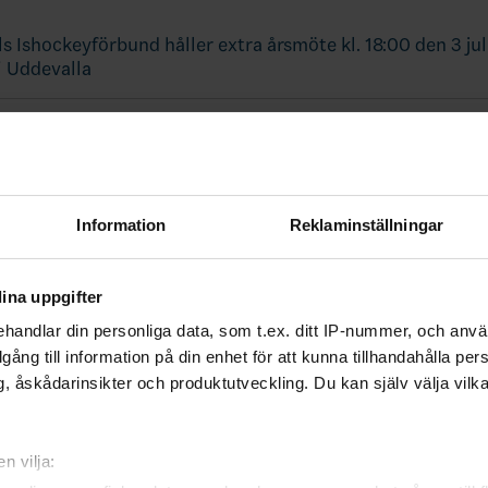
s Ishockeyförbund håller extra årsmöte kl. 18:00 den 3 jul
i Uddevalla
ter till TV pucken 2025
Information
Reklaminställningar
ina uppgifter
handlar din personliga data, som t.ex. ditt IP-nummer, och anv
illgång till information på din enhet för att kunna tillhandahålla pe
, åskådarinsikter och produktutveckling. Du kan själv välja vilk
n vilja: