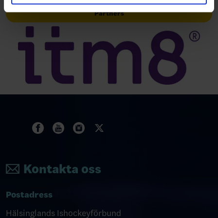
Partners
Kontakta oss
Postadress
Hälsinglands Ishockeyförbund