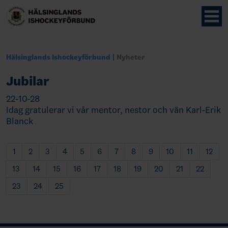
Hälsinglands Ishockeyförbund
Nyheter
Jubilar
22-10-28
Idag gratulerar vi vår mentor, nestor och vän Karl-Erik
Blanck
1
2
3
4
5
6
7
8
9
10
11
12
13
14
15
16
17
18
19
20
21
22
23
24
25