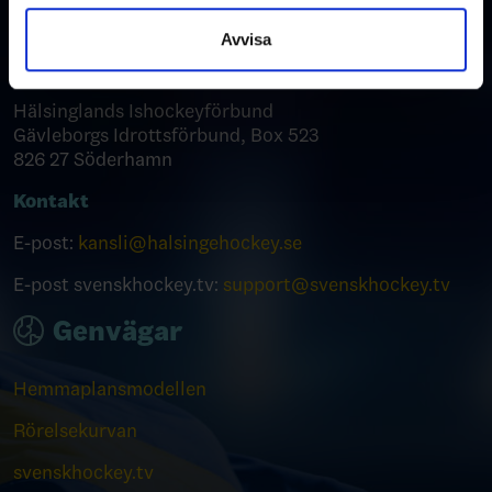
Kontakta oss
samlat in när du har använt deras tjänster.
Avvisa
Postadress
Hälsinglands Ishockeyförbund
Gävleborgs Idrottsförbund, Box 523
826 27 Söderhamn
Kontakt
E-post:
kansli@halsingehockey.se
E-post svenskhockey.tv:
support@svenskhockey.tv
Genvägar
Hemmaplansmodellen
Rörelsekurvan
svenskhockey.tv