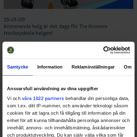
25-01-09
Kommande helg är det dags för Tre Kronors
Hockeyskola helgen!
Snart startar verksamheten för
Team 2025 upp
Samtycke
Information
Reklaminställningar
Om
25-01-08
I början av februari startar vi upp Team 2025
verksamheten för det som så småningom blir TV-
Ansvarsfull användning av dina uppgifter
Pucklaget för killar. Mer information om du går in på
nyheten
Vi och
våra 1022 partners
behandlar din personliga data,
som t.ex. ditt IP-nummer, och använder teknologi såsom
cookies för att lagra och få tillgång till information på din
1
2
3
4
5
6
7
8
9
10
11
12
enhet för att kunna tillhandahålla personliga annonser och
13
14
15
16
17
18
19
20
21
22
innehåll, annons- och innehållsmätning, åskådarinsikter
och produktutveckling. Du kan själv välja vilka som får
23
24
25