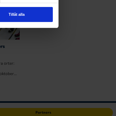
andahålla funktioner för
n information från din enhet
 tur kombinera informationen
Tillåt alla
deras tjänster.
ors
ra orter:
 oktober
r mellan
Partners