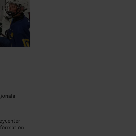
gionala
keycenter
nformation