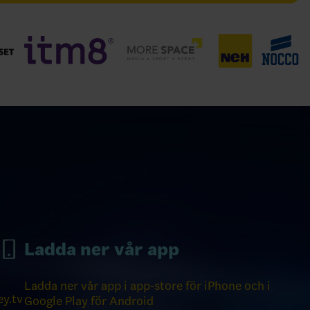
Ladda ner vår app
Ladda ner vår app i app-store för iPhone och i
y.tv
Google Play för Android