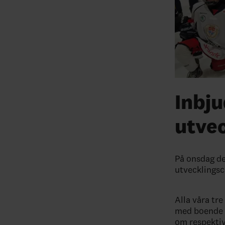
Inbju
utve
På onsdag de
utvecklingsc
Alla våra tr
med boende 
om respektiv