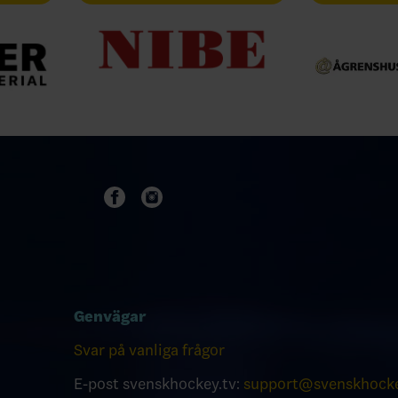
Genvägar
Svar på vanliga frågor
E-post svenskhockey.tv:
support@svenskhocke