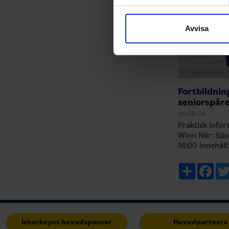
Vi använder enhetsidentifierar
sociala medier och analysera 
till de sociala medier och a
Avvisa
med annan information som du 
Fortbildnin
seniorspår
26-08-04
Praktisk information: Var: Ka
Winn När: Söndag 18 oktober klockan 10:00-
16:00 Innehåll: Skill acquisition och
övningsdesign Utbildare: Thoma
Share
Fac
Ishockeyns huvudsponsor
Huvudpartners