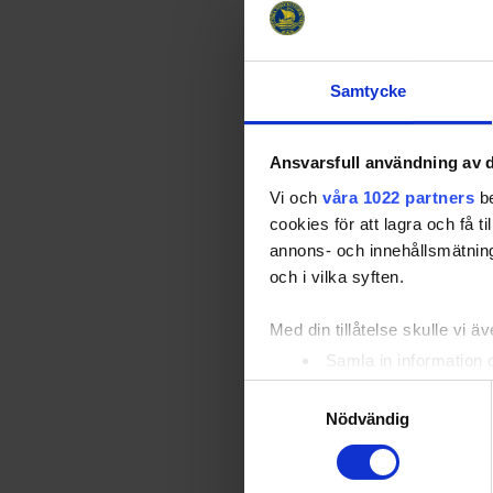
Vi ser fram e
Relater
Samtycke
Ansvarsfull användning av d
Vi och
våra 1022 partners
be
cookies för att lagra och få t
annons- och innehållsmätning
och i vilka syften.
Med din tillåtelse skulle vi äve
26-08-06
Samla in information 
Regionförbund
Identifiera din enhet 
Samtyckesval
inbjuder härm
Ta reda på mer om hur dina pe
Värmland Månd
Nödvändig
Arena, Karlsta
eller dra tillbaka ditt samtyc
Örebro/Västma
Idrottens…