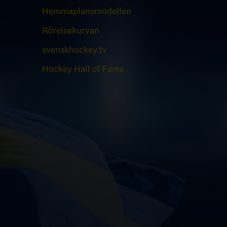
Hemmaplansmodellen
Rörelsekurvan
svenskhockey.tv
Hockey Hall of Fame