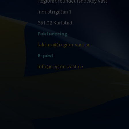
Regionförbundet Ishockey väst
Industrigatan 1
651 02 Karlstad
Fakturering
faktura@region-vast.se
E-post
info@region-vast.se