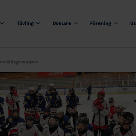
Tävling
Domare
Förening
Ut
utvecklingscamper