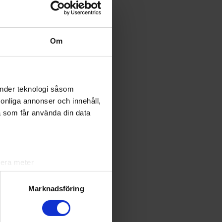
Om
änder teknologi såsom
rsonliga annonser och innehåll,
a som får använda din data
lera meter
ryck)
ljsektionen
. Du kan ändra
Marknadsföring