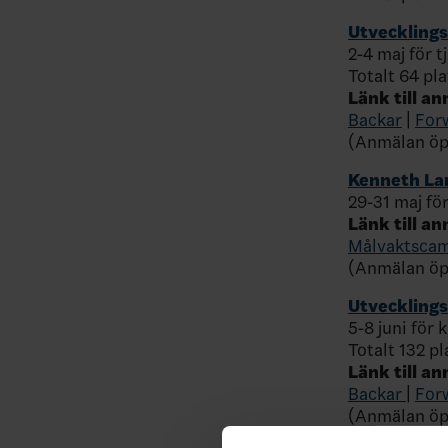
Utvecklingsc
2-4 maj för t
Totalt 64 pla
Länk till an
Backar
|
For
(Anmälan öpp
Kenneth Lar
29-31 maj för
Länk till a
Målvaktsca
(Anmälan öpp
Utvecklingsc
5-8 juni för 
Totalt 132 pl
Länk till a
Backar
|
For
(Anmälan öpp