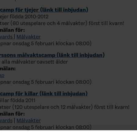
amp för tjejer (länk till inbjudan)
jejer födda 2010-2012
tser (60 utespelare och 4 målvakter) först till kvarn!
mälan för:
wards
|
Målvakter
nar onsdag 5 februari klockan 08:00)
ssons målvaktscamp (länk till inbjudan)
 alla målvakter oavsett ålder
nmälan:
mp
nar onsdag 5 februari klockan 08:00)
amp för killar (länk till inbjudan)
killar födda 2011
atser (120 utespelare och 12 målvakter) först till kvarn!
nmälan för:
wards
|
Målvakter
nar onsdag 5 februari klockan 08:00)