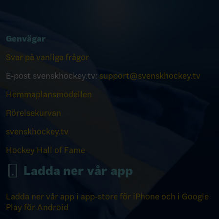
Genvägar
Svar på vanliga frågor
E-post svenskhockey.tv:
support@svenskhockey.tv
Hemmaplansmodellen
Rörelsekurvan
svenskhockey.tv
Hockey Hall of Fame
Ladda ner vår app
Ladda ner vår app i app-store för iPhone och i Google
Play för Android