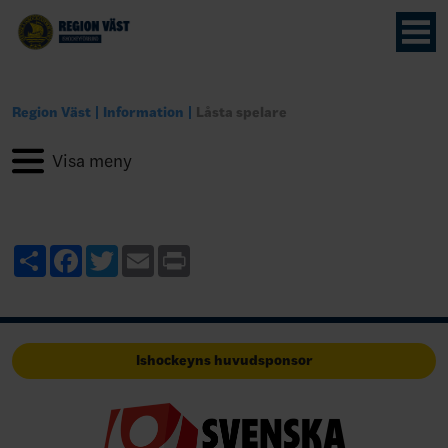
Region Väst
Information
Låsta spelare
Share
Facebook
Twitter
Email
Print
Ishockeyns huvudsponsor