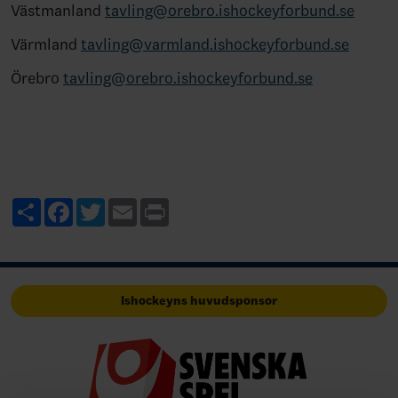
Västmanland
tavling@orebro.ishockeyforbund.se
Värmland
tavling@varmland.ishockeyforbund.se
Örebro
tavling@orebro.ishockeyforbund.se
Share
Facebook
Twitter
Email
Print
Ishockeyns huvudsponsor