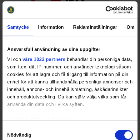
Samtycke
Information
Reklaminställningar
Om
Huvudpartners
Ansvarsfull användning av dina uppgifter
Vi och
våra 1022 partners
behandlar din personliga data,
som t.ex. ditt IP-nummer, och använder teknologi såsom
cookies för att lagra och få tillgång till information på din
enhet för att kunna tillhandahålla personliga annonser och
Officiella partners
innehåll, annons- och innehållsmätning, åskådarinsikter
och produktutveckling. Du kan själv välja vilka som får
använda din data och i vilka syften.
Med din tillåtelse skulle vi även vilja:
Samla in information om din geografiska plats
Samtyckesval
Nödvändig
som kan ha en noggrannhet på upp till flera meter
Partners