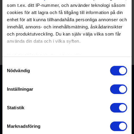
som t.ex. ditt IP-nummer, och använder teknologi såsom
cookies för att lagra och få tillgång till information på din
Partners
enhet för att kunna tillhandahålla personliga annonser och
innehåll, annons- och innehållsmätning, åskådarinsikter
och produktutveckling. Du kan själv välja vilka som får
använda din data och i vilka syften.
Med din tillåtelse skulle vi även vilja:
Samla in information om din geografiska plats
Samtyckesval
Nödvändig
som kan ha en noggrannhet på upp till flera meter
Identifiera din enhet genom att aktivt skanna den
för specifika kännetecken (fingeravtryck)
Inställningar
Ta reda på mer om hur dina personliga uppgifter
behandlas och ställ in dina preferenser i
detaljsektionen
.
Statistik
Du kan ändra eller dra tillbaka ditt samtycke när som
helst från cookie-förklaringen.
Kontakta oss
Marknadsföring
Vi använder enhetsidentifierare för att anpassa innehållet