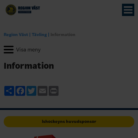
Region Väst
Tävling
Information
Information
Share
Facebook
Twitter
Email
Print
Ishockeyns huvudsponsor