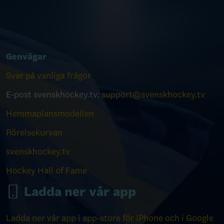
Genvägar
Svar på vanliga frågor
E-post svenskhockey.tv:
support@svenskhockey.tv
Hemmaplansmodellen
Rörelsekurvan
svenskhockey.tv
Hockey Hall of Fame
Ladda ner vår app
Ladda ner vår app i app-store för iPhone och i Google