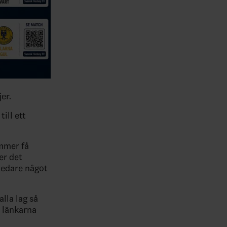
er.
till ett
mmer få
er det
ledare något
lla lag så
a länkarna