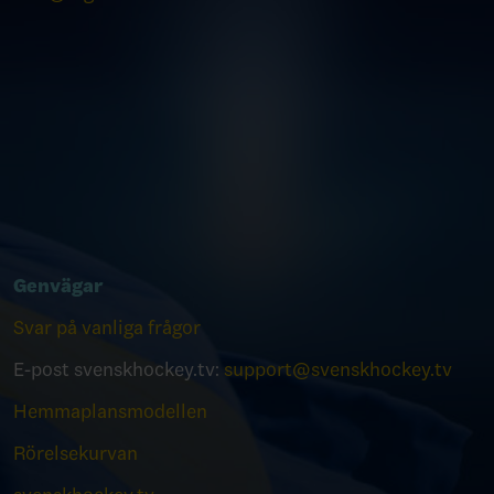
Genvägar
Svar på vanliga frågor
E-post svenskhockey.tv:
support@svenskhockey.tv
Hemmaplansmodellen
Rörelsekurvan