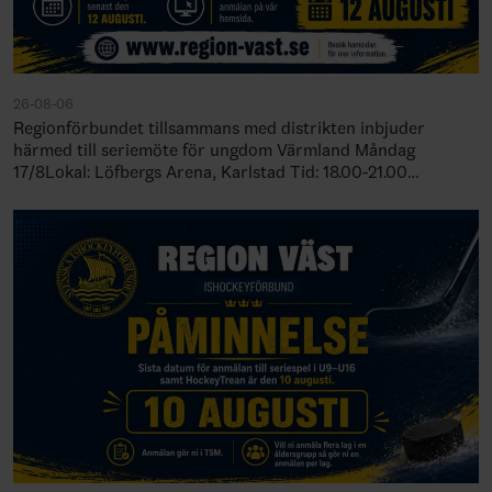
26-08-06
Regionförbundet tillsammans med distrikten inbjuder
härmed till seriemöte för ungdom Värmland Måndag
17/8Lokal: Löfbergs Arena, Karlstad Tid: 18.00-21.00
Örebro/Västmanland Tisdag 18/8Lokal: Idrottens…