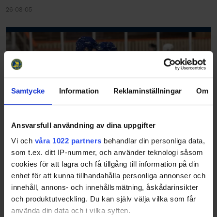
26-08-05
Samtycke
Information
Reklaminställningar
Om
Ansvarsfull användning av dina uppgifter
Vi och
våra 1022 partners
behandlar din personliga data,
som t.ex. ditt IP-nummer, och använder teknologi såsom
Fortbildning junior- och seniorspåret
cookies för att lagra och få tillgång till information på din
26-08-04
enhet för att kunna tillhandahålla personliga annonser och
Praktisk information: Var: Karlstad, Scandic Winn När:
innehåll, annons- och innehållsmätning, åskådarinsikter
Söndag 18 oktober klockan 10:00-16:00 Innehåll: Skill
och produktutveckling. Du kan själv välja vilka som får
acquisition och övningsdesign Utbildare: Thomas
använda din data och i vilka syften.
Magnusson och John Lind Kostnad: 1600…