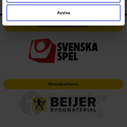
information som du har tillhandahållit eller som de har
samlat in när du har använt deras tjänster.
Avvisa
Ishockeyns huvudsponsor
Huvudpartners